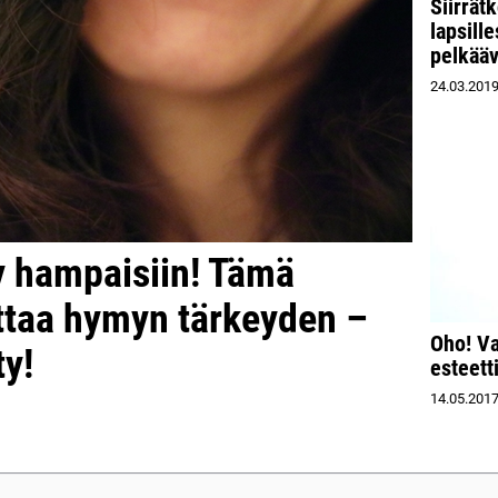
Siirrät
lapsill
pelkääv
24.03.201
y hampaisiin! Tämä
ttaa hymyn tärkeyden –
Oho! Va
y!
esteett
14.05.201