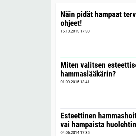
Näin pidät hampaat terv
ohjeet!
15.10.2015
17:30
Miten valitsen esteetti
hammaslääkärin?
01.09.2015
13:41
Esteettinen hammashoit
vai hampaista huolehti
04.06.2014
17:35