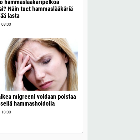
kö hammaslääkäripelkoa
esi? Näin tuet hammaslääkäriä
ää lasta
9
08:00
ikea migreeni voidaan poistaa
isellä hammashoidolla
7
13:00