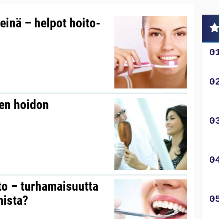
einä – helpot hoito-
sen hoidon
o – turhamaisuutta
mista?