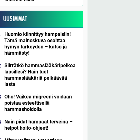
UUSIMMAT
Huomio kiinnittyy hampaisiin!
Tämä mainoskuva osoittaa
hymyn tärkeyden – katso ja
hämmästy!
Siirrätkö hammaslääkäripelkoa
lapsillesi? Näin tuet
hammaslääkäriä pelkäävää
lasta
Oho! Vaikea migreeni voidaan
poistaa esteettisellä
hammashoidolla
Näin pidät hampaat terveinä –
helpot hoito-ohjeet!