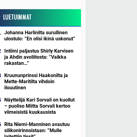
LUETUIMMAT
Johanna Harlinilta surullinen
ulostulo: ”En olisi ikinä uskonut”
Intiimi paljastus Shirly Karvisen
ja Ahdin avoliitosta: ”Vaikka
rakastan…”
Kruununprinssi Haakonilta ja
Mette-Maritilta vihdoin
ilouutinen
Näyttelijä Kari Sorvali on kuollut
– puoliso Miitta Sorvali kertoo
viimeisistä kuukausista
Rita Niemi-Manninen avautuu
silikonirinnoistaan: ”Mulle
laitettiin tissit”