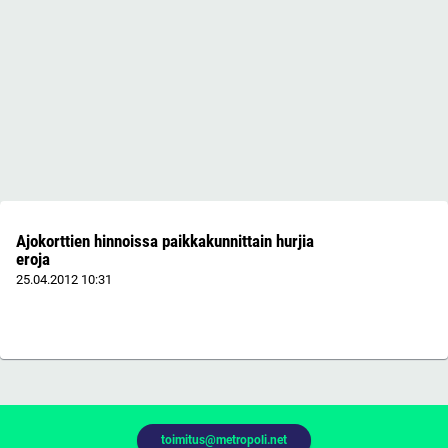
Ajokorttien hinnoissa paikkakunnittain hurjia
eroja
25.04.2012
10:31
toimitus@metropoli.net