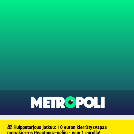
🎁 Huipputarjous jatkuu: 10 euron kierrätysvapaa
megakierros Reactoonz-peliin - vain 1 eurolla!