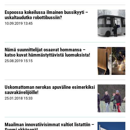
Espoossa kokeilussa ilmainen bussikyyti –
uskaltaudutko robottibussiin?
10.09.2019
13:45
Nämä suunnittelijat osaavat hommansa –
katso kuvat hämmästyttävistä luomuksista!
25.08.2019
15:15
Uskomattoman nerokas apuväline esimerkiksi
sauvakävelijöille!
25.01.2018
15:33
Maailman innovatiivisimmat valtiot listattiin –
Suomi ykkösenä!