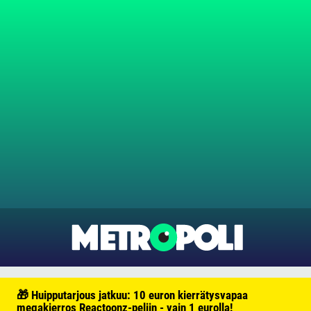
🎁 Huipputarjous jatkuu: 10 euron kierrätysvapaa
megakierros Reactoonz-peliin - vain 1 eurolla!