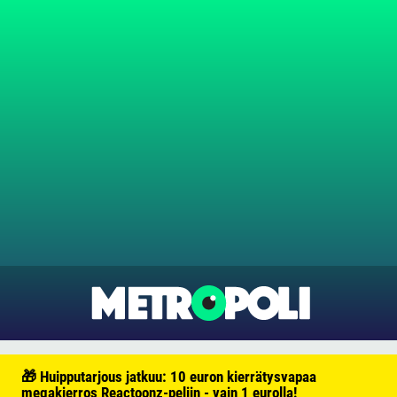
🎁 Huipputarjous jatkuu: 10 euron kierrätysvapaa
megakierros Reactoonz-peliin - vain 1 eurolla!