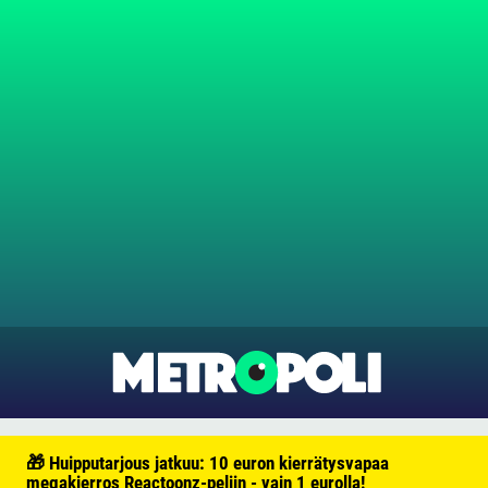
🎁 Huipputarjous jatkuu: 10 euron kierrätysvapaa
megakierros Reactoonz-peliin - vain 1 eurolla!