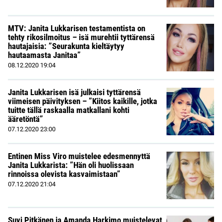
MTV: Janita Lukkarisen testamentista on
tehty rikosilmoitus – isä murehtii tyttärensä
hautajaisia: ”Seurakunta kieltäytyy
hautaamasta Janitaa”
08.12.2020
19:04
Janita Lukkarisen isä julkaisi tyttärensä
viimeisen päivityksen – ”Kiitos kaikille, jotka
tuitte tällä raskaalla matkallani kohti
ääretöntä”
07.12.2020
23:00
Entinen Miss Viro muistelee edesmennyttä
Janita Lukkarista: ”Hän oli huolissaan
rinnoissa olevista kasvaimistaan”
07.12.2020
21:04
Suvi Pitkänen ja Amanda Harkimo muistelevat