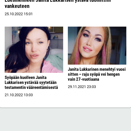
vankeuteen
25.10.2022
15:01
Janita Lukkarinen menehtyi vuosi
sitten – raju syöpä vei hengen
Syöpään kuolleen Janita
vain 27-vuotiaana
Lukkarisen ystävää syytetään
29.11.2021
23:03
testamentin vääreentämisestä
21.10.2022
13:03