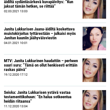
äidiltä sydäntäsärkevä kuvapäivitys: ”Kun
jaksat tämän hetken, se riittää”
02.03.2021
13:03
Janita Lukkarisen Jaana-äidiltä koskettava
muistokirjoitus tyttärestään – julkaisi myös
Janitan kauniin jäähyväisviestin
04.01.2021
10:01
MTV: Janita Lukkarinen haudattiin – perheen
suuri suru: ”Tämä on ollut henkisesti erittäin
raskas päivä”
19.12.2020
17:12
Seiska: Janita Lukkarisen ystävä vastaa
testamenttikohuun: ”En halua sotkeentua
heidän riitaansa”
11.12.2020
13:04