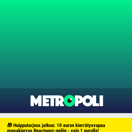
🎁 Huipputarjous jatkuu: 10 euron kierrätysvapaa
megakierros Reactoonz-peliin - vain 1 eurolla!