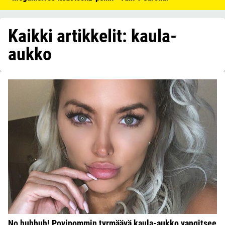
Kaikki artikkelit: kaula-
aukko
No huhhuh! Povipommin tyrmäävä kaula-aukko vangitsee