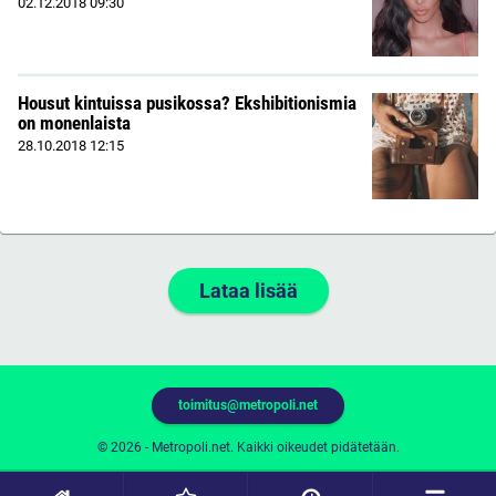
02.12.2018
09:30
Housut kintuissa pusikossa? Ekshibitionismia
on monenlaista
28.10.2018
12:15
Lataa lisää
toimitus@metropoli.net
© 2026 - Metropoli.net. Kaikki oikeudet pidätetään.