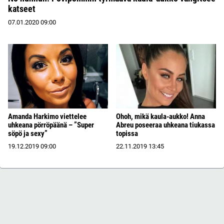
katseet
07.01.2020
09:00
Amanda Harkimo viettelee
Ohoh, mikä kaula-aukko! Anna
uhkeana pörröpäänä – ”Super
Abreu poseeraa uhkeana tiukassa
söpö ja sexy”
topissa
19.12.2019
09:00
22.11.2019
13:45