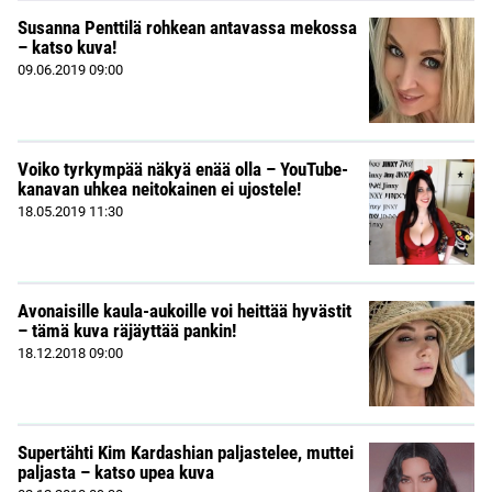
Susanna Penttilä rohkean antavassa mekossa
– katso kuva!
09.06.2019
09:00
Voiko tyrkympää näkyä enää olla – YouTube-
kanavan uhkea neitokainen ei ujostele!
18.05.2019
11:30
Avonaisille kaula-aukoille voi heittää hyvästit
– tämä kuva räjäyttää pankin!
18.12.2018
09:00
Supertähti Kim Kardashian paljastelee, muttei
paljasta – katso upea kuva