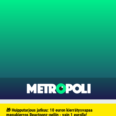
🎁 Huipputarjous jatkuu: 10 euron kierrätysvapaa
megakierros Reactoonz-peliin - vain 1 eurolla!