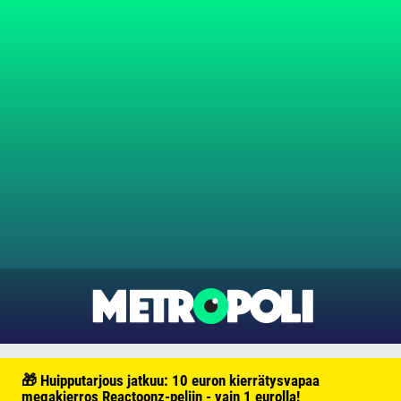
🎁 Huipputarjous jatkuu: 10 euron kierrätysvapaa
megakierros Reactoonz-peliin - vain 1 eurolla!