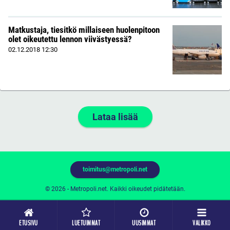
Matkustaja, tiesitkö millaiseen huolenpitoon
olet oikeutettu lennon viivästyessä?
02.12.2018
12:30
Lataa lisää
toimitus@metropoli.net
© 2026 - Metropoli.net. Kaikki oikeudet pidätetään.
ETUSIVU
LUETUIMMAT
UUSIMMAT
VALIKKO