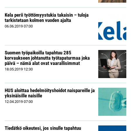
Kela perii työttömyystukia takaisin – tuloja
tarkistetaan kolmen vuoden ajalta
06.06.2019
07:00
Suomen työpaikoilla tapahtuu 285
korvaukseen johtanutta työtapaturmaa joka
päivä – nämä alat ovat vaarallisimmat
18.05.2019
12:30
HUS aloittaa hedelmöityshoidot naispareille ja
yksinäisille naisille
12.04.2019
07:00
Tiedätkö oikeutesi, jos sinulle tapahtuu