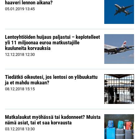
haaveri lennon aikana?
05.01.2019
13:45
Lentoyhtiöiden huijaus paljastui – keplotelleet
yli 11 miljoonaa euroa matkustajille
kuuluneita korvauksia
12.12.2018
12:30
Tiedätkö oikeutesi, jos lentosi on ylibuukattu
ja et mahdu mukaan?
08.12.2018
15:15
Matkalaukut myöhässä tai kadonneet? Muista
nämä asiat, tai et saa korvausta
03.12.2018
13:30