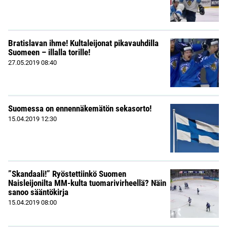
Bratislavan ihme! Kultaleijonat pikavauhdilla
Suomeen – illalla torille!
27.05.2019
08:40
Suomessa on ennennäkemätön sekasorto!
15.04.2019
12:30
”Skandaali!” Ryöstettiinkö Suomen
Naisleijonilta MM-kulta tuomarivirheellä? Näin
sanoo sääntökirja
15.04.2019
08:00