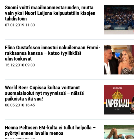
Suomi voitti maailmanmestaruuden, mutta
vain yksi Nuori Leijona kelpuutettiin kisojen
tähdistöön
07.01.2019
11:30
Elina Gustafsson innostui nakuilemaan Emmi-
rakkaansa kanssa – katso tyylikkäät
alastonkuvat
15.12.2018
09:30
World Beer Cupissa kultaa voittanut
suomalaisolut nyt myynnissä – näistä
paikoista sitä saa!
08.05.2018
16:45
Henna Peltosen EM-kulta ei tullut helpolla –
pyörtyi ennen lavalle menoa