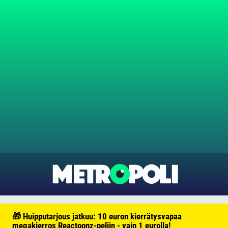
🎁 Huipputarjous jatkuu: 10 euron kierrätysvapaa
megakierros Reactoonz-peliin - vain 1 eurolla!