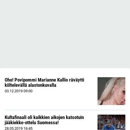
Oho! Povipommi Marianne Kallio räväytti
kiiltelevällä alastonkuvalla
03.12.2019
09:00
Kultafinaali oli kaikkien aikojen katsotuin
jääkiekko-ottelu Suomessa!
28.05.2019
16:45