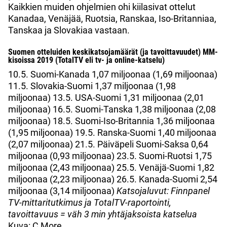
Kaikkien muiden ohjelmien ohi kiilasivat ottelut
Kanadaa, Venäjää, Ruotsia, Ranskaa, Iso-Britanniaa,
Tanskaa ja Slovakiaa vastaan.
Suomen otteluiden keskikatsojamäärät (ja tavoittavuudet) MM-
kisoissa 2019 (TotalTV eli tv- ja online-katselu)
10.5. Suomi-Kanada 1,07 miljoonaa (1,69 miljoonaa)
11.5. Slovakia-Suomi 1,37 miljoonaa (1,98
miljoonaa) 13.5. USA-Suomi 1,31 miljoonaa (2,01
miljoonaa) 16.5. Suomi-Tanska 1,38 miljoonaa (2,08
miljoonaa) 18.5. Suomi-Iso-Britannia 1,36 miljoonaa
(1,95 miljoonaa) 19.5. Ranska-Suomi 1,40 miljoonaa
(2,07 miljoonaa) 21.5. Päiväpeli Suomi-Saksa 0,64
miljoonaa (0,93 miljoonaa) 23.5. Suomi-Ruotsi 1,75
miljoonaa (2,43 miljoonaa) 25.5. Venäjä-Suomi 1,82
miljoonaa (2,23 miljoonaa) 26.5. Kanada-Suomi 2,54
miljoonaa (3,14 miljoonaa)
Katsojaluvut: Finnpanel
TV-mittaritutkimus ja TotalTV-raportointi,
tavoittavuus = väh 3 min yhtäjaksoista katselua
Kuva: C More