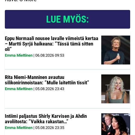
LUE MYÖS:
Eppu Normaali nousee lavalle viimeistä kertaa
– Martti Syrjä haikeana: ”Tässä tämä sitten
oli”
Emma Miettinen
|
06.08.2026
09:53
Rita Niemi-Manninen avautuu
silikonirinnoistaan: ”Mulle laitettiin tissit”
Emma Miettinen
|
05.08.2026
23:43
Intiimi paljastus Shirly Karvisen ja Ahdin
avoliitosta: ”Vaikka rakastan…”
Emma Miettinen
|
05.08.2026
23:35