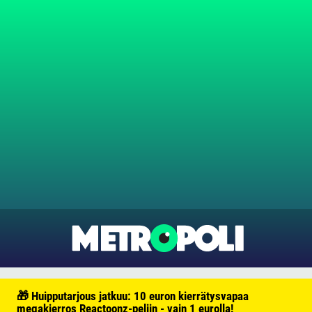
🎁 Huipputarjous jatkuu: 10 euron kierrätysvapaa
megakierros Reactoonz-peliin - vain 1 eurolla!