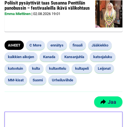
Poliisit pysäyttivät taas Susanna Penttilän
panobussin – festivaaleilla ikävä välikohtaus
Emma Miettinen
|
02.08.2026
19:01
AIHEET
C More
ennätys
finaali
Jääkiekko
kaikkien aikojen
Kanada
Kansanjuhla
katsojaluku
katsotuin
kulta
kultaottelu
kultapeli
Leijonat
MM-kisat
Suomi
Urheiluviihde
Jaa
1€ = 10€ arvosta