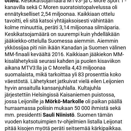
ottelu.
Keskikatsojamäärä MTV3- ja C More Sport 1 -
kanavilla sekä C Moren suoratoistopalvelussa oli
ennätykselliset 2,54 miljoonaa. Kaikkiaan ottelu
tavoitti, eli sitä katsoi yhtäjaksoisesti vähintään
kolme minuuttia, peräti 3,14 miljoonaa silmäparia.
Keskikatsojamäärä on suurempi kuin yhdelläkään
jääkiekko-ottelulla Suomessa aiemmin. Aiemmin
ykkössijaa piti niin ikään Kanadan ja Suomen välinen
MM-finaali keväältä 2016. Kaikkiaan jääkiekon MM-
kisalähetyksiä seurasi kahden ja puolen kisaviikon
aikana MTV3:lla ja C Morella 4,43 miljoonaa
suomalaista, mikä tarkoittaa yli 83 prosenttia koko
väestöstä. Lähetykset jatkuivat vielä eilen Leijonien
hyvin ansaitulla kansanjuhlalla. Kultajuhla
järjestettiin Helsingissä Kaisaniemen puistossa,
jossa Leijonille ja
Mörkö-Markolle
oli paikan päällä
hurraamassa poliisin mukaan 50 000 ihmistä sekä
mm. presidentti
Sauli Niinistö
. Suomen tämän
vuoden katsotuimpien tv-ohjelmien listalla Leijonat
pitää kisojen myötä peräti seitsemää kärkipaikkaa.