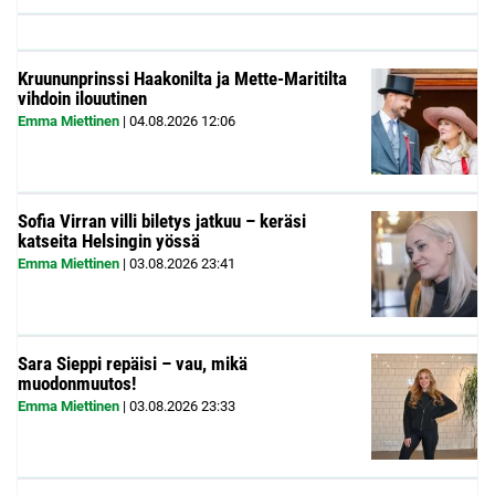
Kruununprinssi Haakonilta ja Mette-Maritilta
vihdoin ilouutinen
Emma Miettinen
|
04.08.2026
12:06
Sofia Virran villi biletys jatkuu – keräsi
katseita Helsingin yössä
Emma Miettinen
|
03.08.2026
23:41
Sara Sieppi repäisi – vau, mikä
muodonmuutos!
Emma Miettinen
|
03.08.2026
23:33