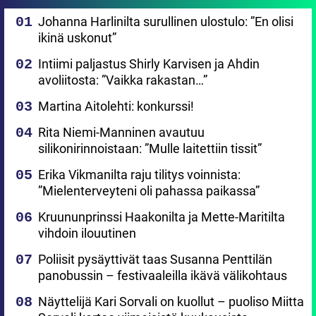
Johanna Harlinilta surullinen ulostulo: ”En olisi
ikinä uskonut”
Intiimi paljastus Shirly Karvisen ja Ahdin
avoliitosta: ”Vaikka rakastan…”
Martina Aitolehti: konkurssi!
Rita Niemi-Manninen avautuu
silikonirinnoistaan: ”Mulle laitettiin tissit”
Erika Vikmanilta raju tilitys voinnista:
”Mielenterveyteni oli pahassa paikassa”
Kruununprinssi Haakonilta ja Mette-Maritilta
vihdoin ilouutinen
Poliisit pysäyttivät taas Susanna Penttilän
panobussin – festivaaleilla ikävä välikohtaus
Näyttelijä Kari Sorvali on kuollut – puoliso Miitta