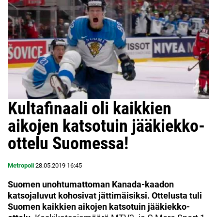
Kultafinaali oli kaikkien
aikojen katsotuin jääkiekko-
ottelu Suomessa!
Metropoli
28.05.2019
16:45
Suomen unohtumattoman Kanada-kaadon
katsojaluvut kohosivat jättimäisiksi. Ottelusta tuli
Suomen kaikkien aikojen katsotuin jääkiekko-