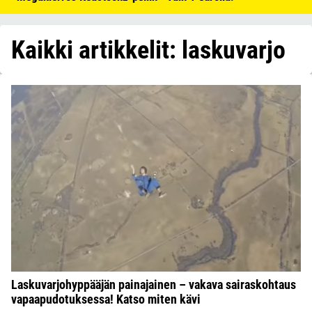
Kaikki artikkelit: laskuvarjo
Laskuvarjohyppääjän painajainen – vakava sairaskohtaus
vapaapudotuksessa! Katso miten kävi