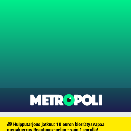
🎁 Huipputarjous jatkuu: 10 euron kierrätysvapaa
megakierros Reactoonz-peliin - vain 1 eurolla!