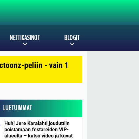
NETTIKASINOT
BLOGIT
toonz-peliin - vain 1
LUETUIMMAT
Huh! Jere Karalahti jouduttiin
poistamaan festareiden VIP-
alueelta – katso video ja kuvat