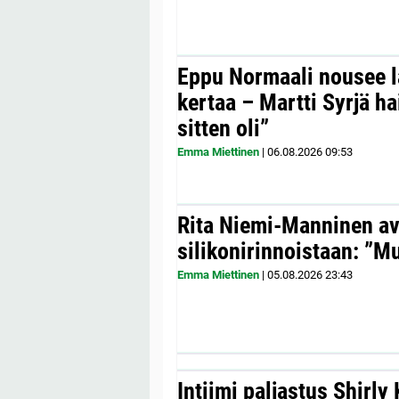
Eppu Normaali nousee la
kertaa – Martti Syrjä h
sitten oli”
Emma Miettinen
|
06.08.2026
09:53
Rita Niemi-Manninen a
silikonirinnoistaan: ”Mul
Emma Miettinen
|
05.08.2026
23:43
Intiimi paljastus Shirly