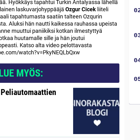
ää. Hyökkäys tapahtui Turkin Antalyassa lähellä
ilainen laskuvarjohyppääjä
Ozgur Cicek
liiteli
ali tapahtumasta saatiin talteen Ozqurin
a. Aluksi hän nautti kaikessa rauhassa upeista
nne muuttui paniikiksi kotkan ilmestyttyä
otkaa huutamalle sille ja hän joutui
easti. Katso alta video pelottavasta
utube.com/watch?v=PkyNEQLbQxw
LUE MYÖS:
 Peliautomaattien