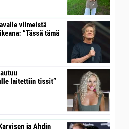
valle viimeistä
aikeana: ”Tässä tämä
vautuu
le laitettiin tissit”
 Karvisen ja Ahdin