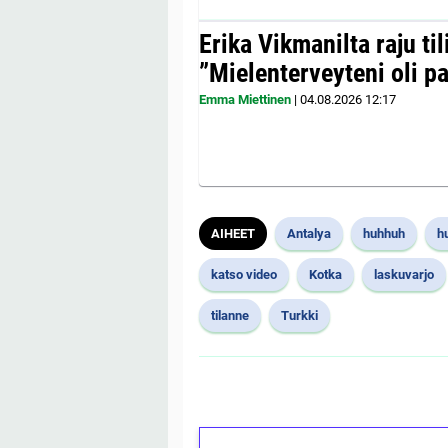
Erika Vikmanilta raju til
”Mielenterveyteni oli p
Emma Miettinen
|
04.08.2026
12:17
AIHEET
Antalya
huhhuh
h
katso video
Kotka
laskuvarjo
tilanne
Turkki