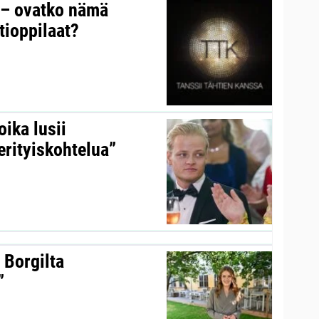
y – ovatko nämä
tioppilaat?
ika lusii
erityiskohtelua”
 Borgilta
”