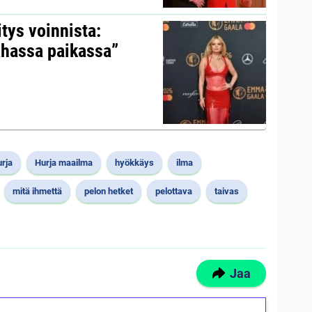
itys voinnista:
ahassa paikassa”
urja
Hurja maailma
hyökkäys
ilma
mitä ihmettä
pelon hetket
pelottava
taivas
Jaa