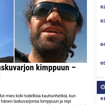
askuvarjon kimppuun –
!
ut mies koki todellisia kauhunhetkiä, kun
i hänen laskuvarjonsa kimppuun ja repi