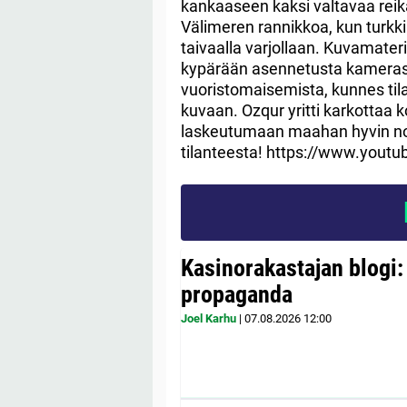
kankaaseen kaksi valtavaa reik
Välimeren rannikkoa, kun turkk
taivaalla varjollaan.
Kuvamateria
kypärään asennetusta kamerast
vuoristomaisemista, kunnes tila
kuvaan. Ozqur yritti karkottaa k
laskeutumaan maahan hyvin nop
tilanteesta! https://www.yo
Kasinorakastajan blogi:
propaganda
Joel Karhu
|
07.08.2026
12:00