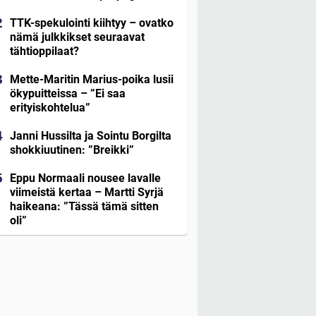
TTK-spekulointi kiihtyy – ovatko
nämä julkkikset seuraavat
tähtioppilaat?
Mette-Maritin Marius-poika lusii
ökypuitteissa – ”Ei saa
erityiskohtelua”
Janni Hussilta ja Sointu Borgilta
shokkiuutinen: ”Breikki”
Eppu Normaali nousee lavalle
viimeistä kertaa – Martti Syrjä
haikeana: ”Tässä tämä sitten
oli”