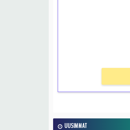
1€ = 10€ arvosta 
kierrätystä!
Talleta 1€
Saat heti 50 ilmaiskierr
kierros)!
Ei kierrätysvaatimusta!
UUSIMMAT