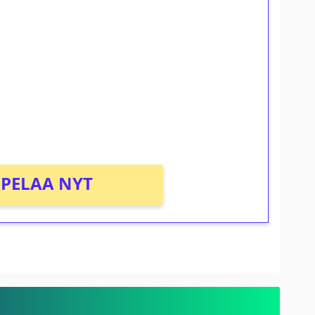
ilmaiskierroksia ilman
osta Tuohi 1000 -peliin (arvo 0,20€ per
PELAA NYT