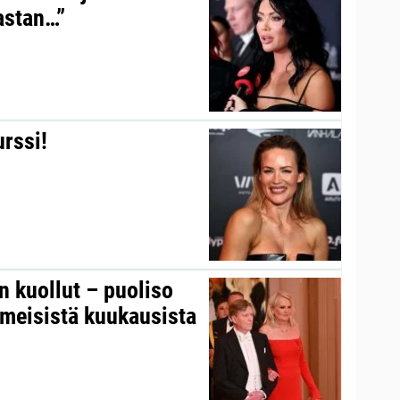
kastan…”
urssi!
on kuollut – puoliso
iimeisistä kuukausista