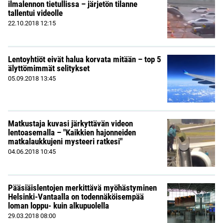
ilmalennon tietullissa – järjetön tilanne
tallentui videolle
22.10.2018
12:15
Lentoyhtiöt eivät halua korvata mitään – top 5
älyttömimmät selitykset
05.09.2018
13:45
Matkustaja kuvasi järkyttävän videon
lentoasemalla – "Kaikkien hajonneiden
matkalaukkujeni mysteeri ratkesi"
04.06.2018
10:45
Pääsiäislentojen merkittävä myöhästyminen
Helsinki-Vantaalla on todennäköisempää
loman loppu- kuin alkupuolella
29.03.2018
08:00