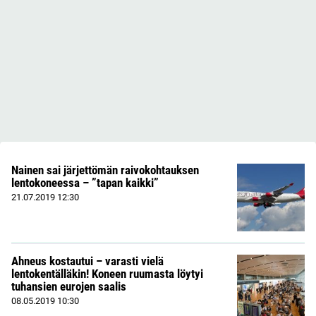
Nainen sai järjettömän raivokohtauksen
lentokoneessa – ”tapan kaikki”
21.07.2019
12:30
Ahneus kostautui – varasti vielä
lentokentälläkin! Koneen ruumasta löytyi
tuhansien eurojen saalis
08.05.2019
10:30