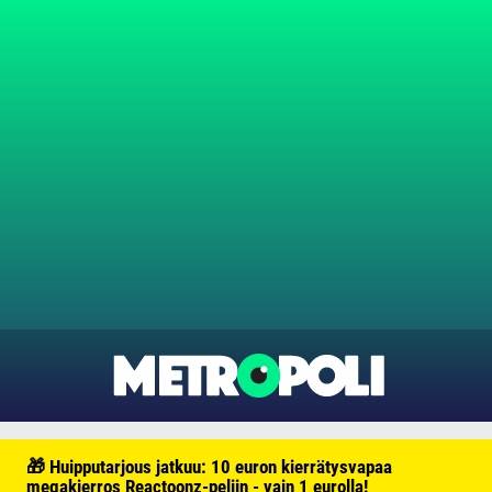
🎁 Huipputarjous jatkuu: 10 euron kierrätysvapaa
megakierros Reactoonz-peliin - vain 1 eurolla!