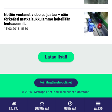
Nettiin vuotanut video paljastaa – näin
törkeästi matkalaukkujamme heitellään
lentoasemilla
15.03.2018
15:30
Lataa lisää
toimitus@metropoli.net
© 2026 - Metropoli.net. Kaikki oikeudet pidätetään.
ETUSIVU
LUETUIMMAT
UUSIMMAT
VALIKKO