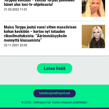
hänet ulos tosi-tv-ohjelmasta!
21.03.2022
11:01
Maisa Torppa joutui vuosi sitten massiivisen
kohun keskiöön – kertoo nyt totuuden
rikosilmoituksista: ”Äärimmäisyyksiin
mennyttä kiusaamista”
22.11.2021
22:02
Lataa lisää
toimitus@metropoli.net
© 2026 - Metropoli.net. Kaikki oikeudet pidätetään.