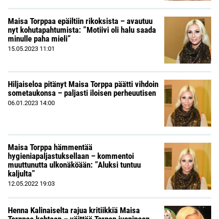
Maisa Torppaa epäiltiin rikoksista – avautuu
nyt kohutapahtumista: ”Motiivi oli halu saada
minulle paha mieli”
15.05.2023
11:01
Hiljaiseloa pitänyt Maisa Torppa päätti vihdoin
sometaukonsa – paljasti iloisen perheuutisen
06.01.2023
14:00
Maisa Torppa hämmentää
hygieniapaljastuksellaan – kommentoi
muuttunutta ulkonäköään: ”Aluksi tuntuu
kaljulta”
12.05.2022
19:03
Henna Kalinaiselta rajua kritiikkiä Maisa
Torppaa kohtaan – väittää Torpan juonineen