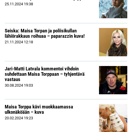
25.11.2024
19:38
Seiska: Maisa Torpan ja poliisikullan
lähiörakkaus roihuaa – paparazzin kuva!
21.11.2024
12:18
Jari-Matti Latvala kommentoi vihdoin
suhdettaan Maisa Torppaan – tyhjentävä
vastaus
30.08.2024
19:03
Maisa Torppa kävi muokkaamassa
ulkonäköään – kuva
20.02.2024
19:23