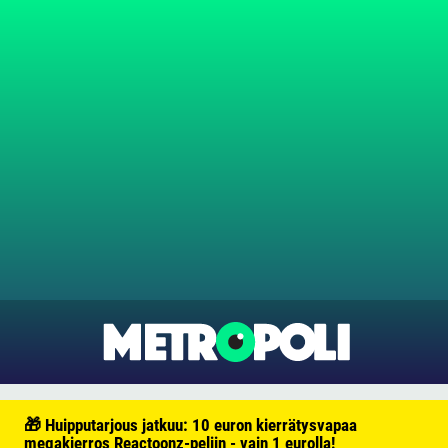
🎁 Huipputarjous jatkuu: 10 euron kierrätysvapaa
megakierros Reactoonz-peliin - vain 1 eurolla!