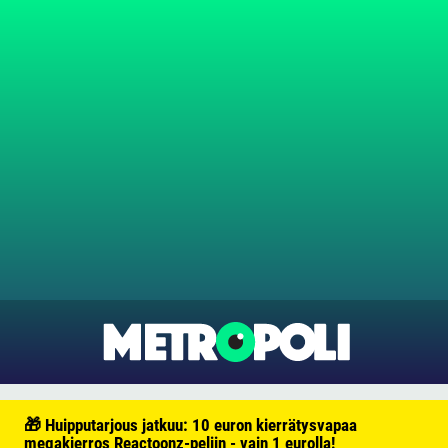
🎁 Huipputarjous jatkuu: 10 euron kierrätysvapaa
megakierros Reactoonz-peliin - vain 1 eurolla!