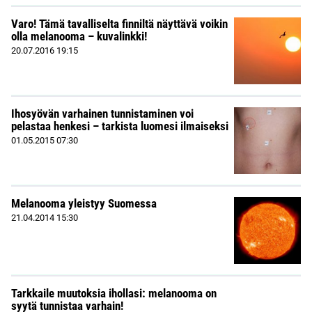
Varo! Tämä tavalliselta finniltä näyttävä voikin
olla melanooma – kuvalinkki!
20.07.2016
19:15
Ihosyövän varhainen tunnistaminen voi
pelastaa henkesi – tarkista luomesi ilmaiseksi
01.05.2015
07:30
Melanooma yleistyy Suomessa
21.04.2014
15:30
Tarkkaile muutoksia ihollasi: melanooma on
syytä tunnistaa varhain!