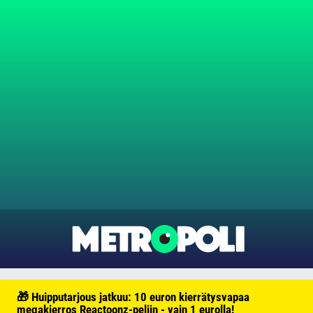
🎁 Huipputarjous jatkuu: 10 euron kierrätysvapaa
megakierros Reactoonz-peliin - vain 1 eurolla!