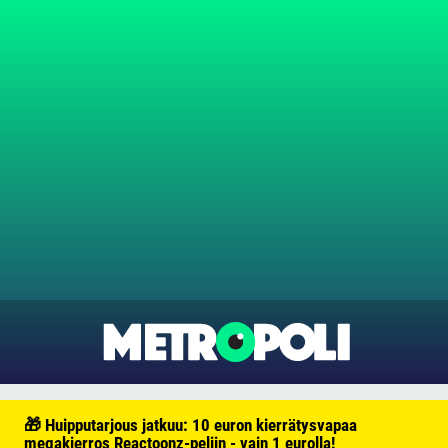
🎁 Huipputarjous jatkuu: 10 euron kierrätysvapaa
megakierros Reactoonz-peliin - vain 1 eurolla!