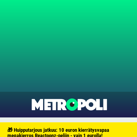
🎁 Huipputarjous jatkuu: 10 euron kierrätysvapaa
megakierros Reactoonz-peliin - vain 1 eurolla!