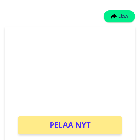
Jaa
1€ = 10€ arvosta
ilmaiskierroksia ilman
kierrätystä!
Talleta 1€
Saat heti 50 ilmaiskierrosta Tuohi 1000 -
peliin (arvo 0,20€ per kierros)!
Ei kierrätysvaatimusta!
PELAA NYT