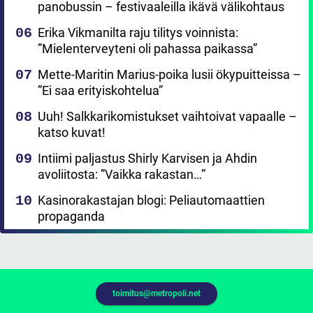
panobussin – festivaaleilla ikävä välikohtaus
Erika Vikmanilta raju tilitys voinnista:
”Mielenterveyteni oli pahassa paikassa”
Mette-Maritin Marius-poika lusii ökypuitteissa –
”Ei saa erityiskohtelua”
Uuh! Salkkarikomistukset vaihtoivat vapaalle –
katso kuvat!
Intiimi paljastus Shirly Karvisen ja Ahdin
avoliitosta: ”Vaikka rakastan…”
Kasinorakastajan blogi: Peliautomaattien
propaganda
toimitus@metropoli.net