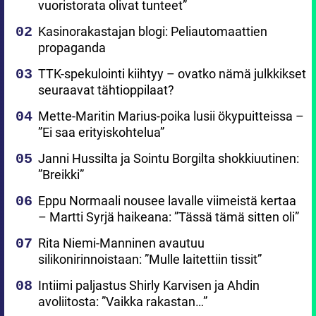
vuoristorata olivat tunteet”
Kasinorakastajan blogi: Peliautomaattien
propaganda
TTK-spekulointi kiihtyy – ovatko nämä julkkikset
seuraavat tähtioppilaat?
Mette-Maritin Marius-poika lusii ökypuitteissa –
”Ei saa erityiskohtelua”
Janni Hussilta ja Sointu Borgilta shokkiuutinen:
”Breikki”
Eppu Normaali nousee lavalle viimeistä kertaa
– Martti Syrjä haikeana: ”Tässä tämä sitten oli”
Rita Niemi-Manninen avautuu
silikonirinnoistaan: ”Mulle laitettiin tissit”
Intiimi paljastus Shirly Karvisen ja Ahdin
avoliitosta: ”Vaikka rakastan…”