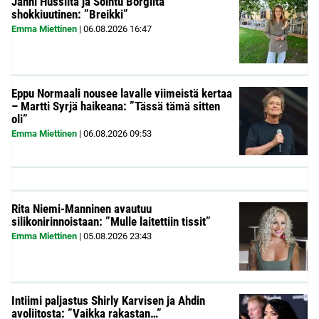
Janni Hussilta ja Sointu Borgilta
shokkiuutinen: ”Breikki”
Emma Miettinen
|
06.08.2026
16:47
Eppu Normaali nousee lavalle viimeistä kertaa
– Martti Syrjä haikeana: ”Tässä tämä sitten
oli”
Emma Miettinen
|
06.08.2026
09:53
Rita Niemi-Manninen avautuu
silikonirinnoistaan: ”Mulle laitettiin tissit”
Emma Miettinen
|
05.08.2026
23:43
Intiimi paljastus Shirly Karvisen ja Ahdin
avoliitosta: ”Vaikka rakastan…”