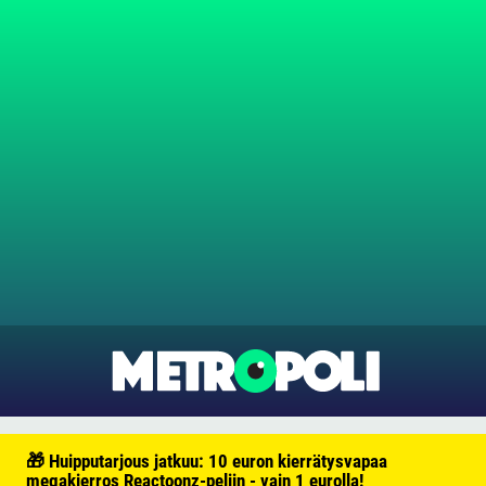
🎁 Huipputarjous jatkuu: 10 euron kierrätysvapaa
megakierros Reactoonz-peliin - vain 1 eurolla!