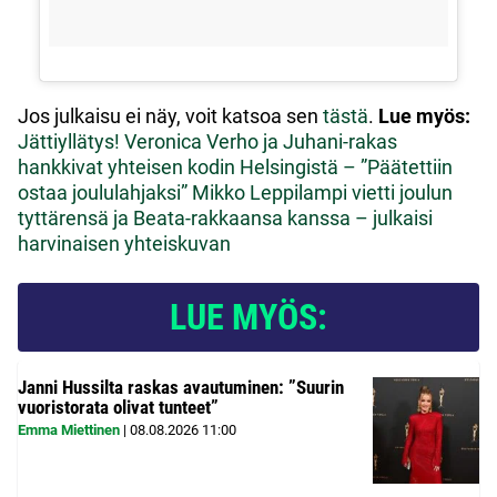
Jos julkaisu ei näy, voit katsoa sen
tästä
.
Lue myös:
Jättiyllätys! Veronica Verho ja Juhani-rakas
hankkivat yhteisen kodin Helsingistä – ”Päätettiin
ostaa joululahjaksi”
Mikko Leppilampi vietti joulun
tyttärensä ja Beata-rakkaansa kanssa – julkaisi
harvinaisen yhteiskuvan
LUE MYÖS:
Janni Hussilta raskas avautuminen: ”Suurin
vuoristorata olivat tunteet”
Emma Miettinen
|
08.08.2026
11:00