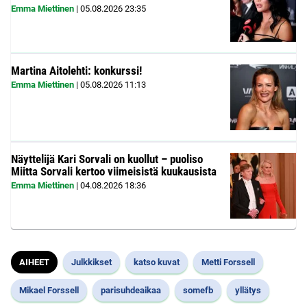
Emma Miettinen
|
05.08.2026
23:35
Martina Aitolehti: konkurssi!
Emma Miettinen
|
05.08.2026
11:13
Näyttelijä Kari Sorvali on kuollut – puoliso
Miitta Sorvali kertoo viimeisistä kuukausista
Emma Miettinen
|
04.08.2026
18:36
AIHEET
Julkkikset
katso kuvat
Metti Forssell
Mikael Forssell
parisuhdeaikaa
somefb
yllätys