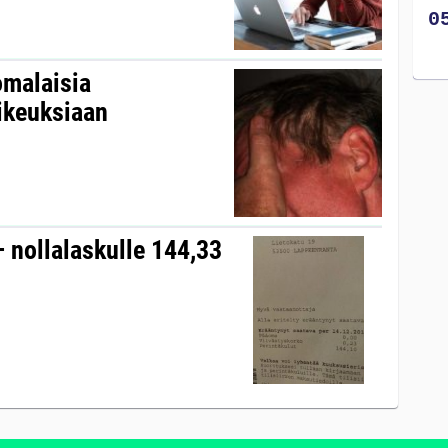
omalaisia
ikeuksiaan
– nollalaskulle 144,33