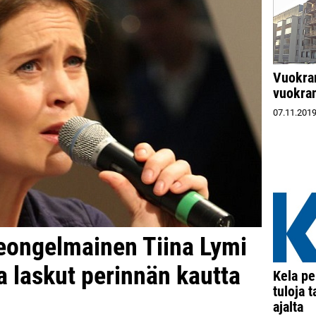
Vuokra
vuokran
07.11.201
eongelmainen Tiina Lymi
ja laskut perinnän kautta
Kela pe
tuloja 
ajalta