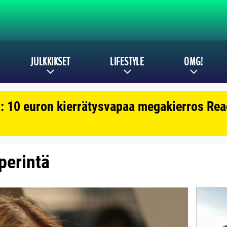
JULKKIKSET
LIFESTYLE
OMG!
: 10 euron kierrätysvapaa megakierros Reac
 perintä