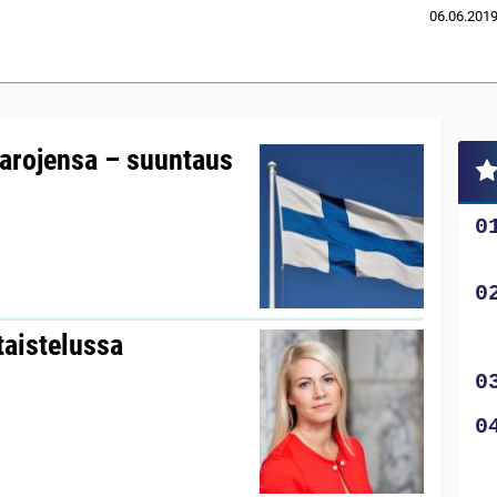
06.06.201
varojensa – suuntaus
taistelussa