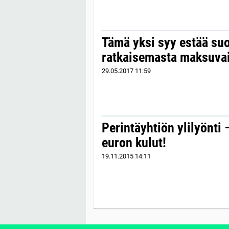
Tämä yksi syy estää su
ratkaisemasta maksuva
29.05.2017
11:59
Perintäyhtiön ylilyönti 
euron kulut!
19.11.2015
14:11