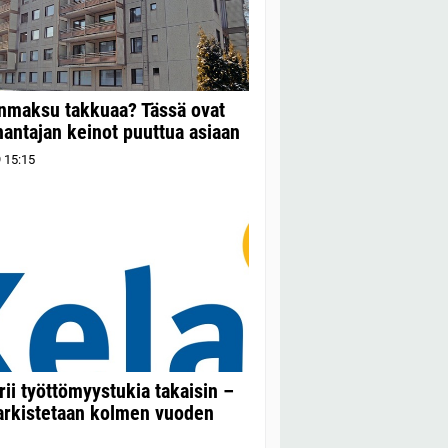
nmaksu takkuaa? Tässä ovat
antajan keinot puuttua asiaan
9
15:15
rii työttömyystukia takaisin –
tarkistetaan kolmen vuoden