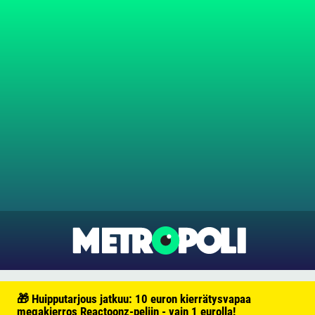
🎁 Huipputarjous jatkuu: 10 euron kierrätysvapaa
megakierros Reactoonz-peliin - vain 1 eurolla!