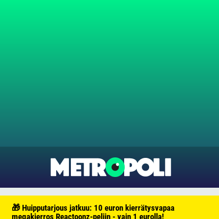
🎁 Huipputarjous jatkuu: 10 euron kierrätysvapaa
megakierros Reactoonz-peliin - vain 1 eurolla!