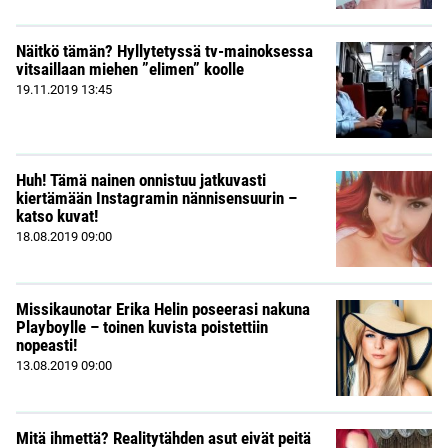
Näitkö tämän? Hyllytetyssä tv-mainoksessa
vitsaillaan miehen ”elimen” koolle
19.11.2019
13:45
Huh! Tämä nainen onnistuu jatkuvasti
kiertämään Instagramin nännisensuurin –
katso kuvat!
18.08.2019
09:00
Missikaunotar Erika Helin poseerasi nakuna
Playboylle – toinen kuvista poistettiin
nopeasti!
13.08.2019
09:00
Mitä ihmettä? Realitytähden asut eivät peitä