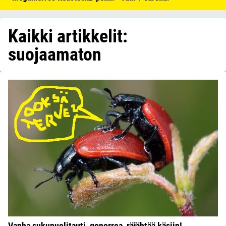
Kaikki artikkelit:
suojaamaton
Vanha sukupuolitauti, gonorrea, räjähtää käsiin!