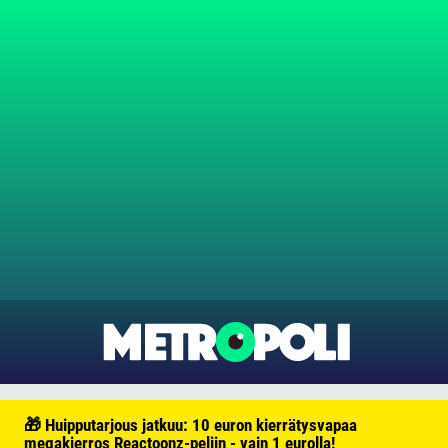
🎁 Huipputarjous jatkuu: 10 euron kierrätysvapaa
megakierros Reactoonz-peliin - vain 1 eurolla!