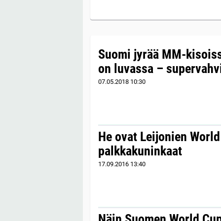
Suomi jyrää MM-kisoiss
on luvassa – supervahv
07.05.2018
10:30
He ovat Leijonien Worl
palkkakuninkaat
17.09.2016
13:40
Näin Suomen World Cup