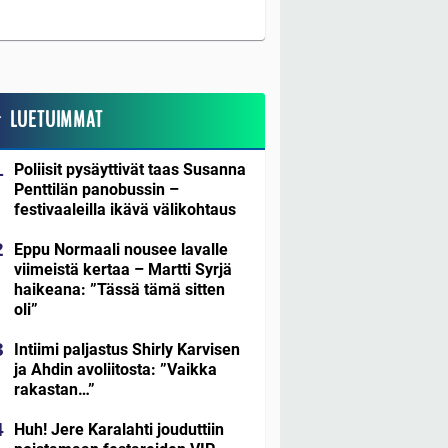
LUETUIMMAT
Poliisit pysäyttivät taas Susanna
Penttilän panobussin –
festivaaleilla ikävä välikohtaus
Eppu Normaali nousee lavalle
viimeistä kertaa – Martti Syrjä
haikeana: ”Tässä tämä sitten
oli”
Intiimi paljastus Shirly Karvisen
ja Ahdin avoliitosta: ”Vaikka
rakastan…”
Huh! Jere Karalahti jouduttiin