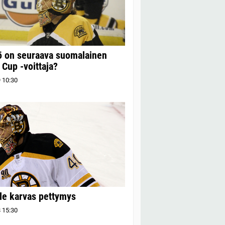
ö on seuraava suomalainen
 Cup -voittaja?
9
10:30
lle karvas pettymys
8
15:30