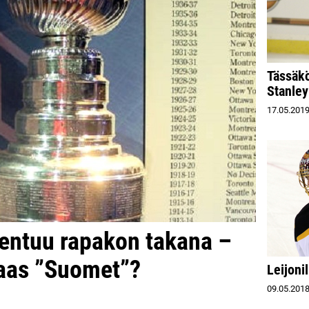
Tässäk
Stanley
17.05.201
entuu rapakon takana –
taas ”Suomet”?
Leijoni
09.05.201