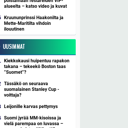
poistamaan festareiden VIP-
alueelta – katso video ja kuvat
Kruununprinssi Haakonilta ja
Mette-Maritilta vihdoin
ilouutinen
UUSIMMAT
Kiekkokausi huipentuu rapakon
takana – tekeekö Boston taas
”Suomet”?
Tässäkö on seuraava
suomalainen Stanley Cup -
voittaja?
Leijonille karvas pettymys
Suomi jyrää MM-kisoissa ja
vielä parempaa on luvassa –