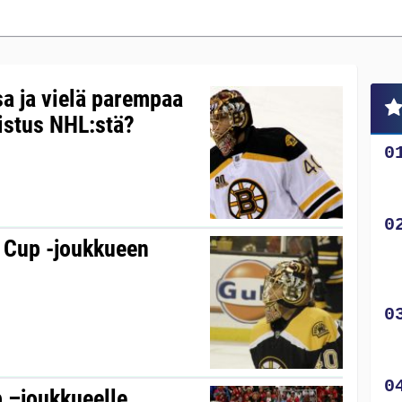
a ja vielä parempaa
istus NHL:stä?
d Cup -joukkueen
 –joukkueelle