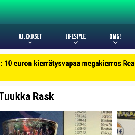
JULKKIKSET
LIFESTYLE
OMG!
: 10 euron kierrätysvapaa megakierros Reac
: Tuukka Rask