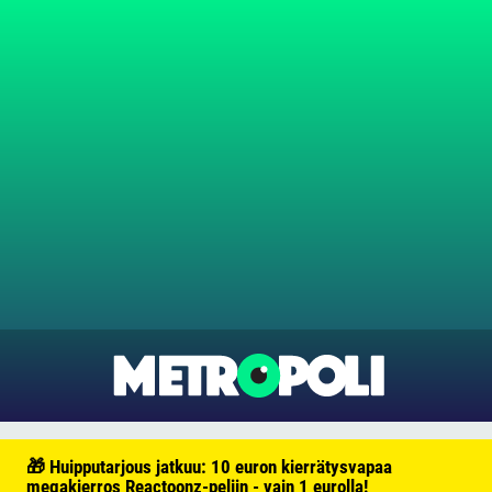
🎁 Huipputarjous jatkuu: 10 euron kierrätysvapaa
megakierros Reactoonz-peliin - vain 1 eurolla!