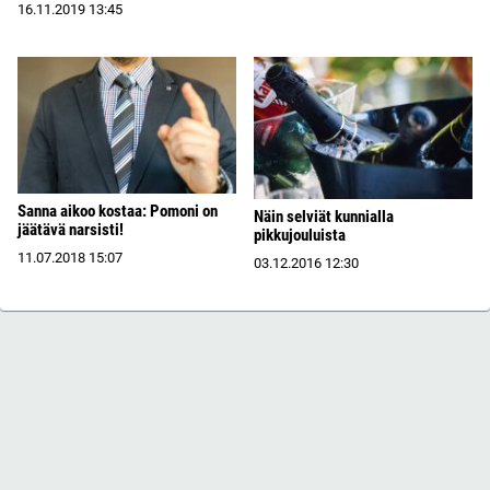
16.11.2019
13:45
Sanna aikoo kostaa: Pomoni on
Näin selviät kunnialla
jäätävä narsisti!
pikkujouluista
11.07.2018
15:07
03.12.2016
12:30