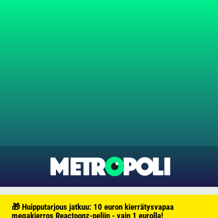
🎁 Huipputarjous jatkuu: 10 euron kierrätysvapaa
megakierros Reactoonz-peliin - vain 1 eurolla!