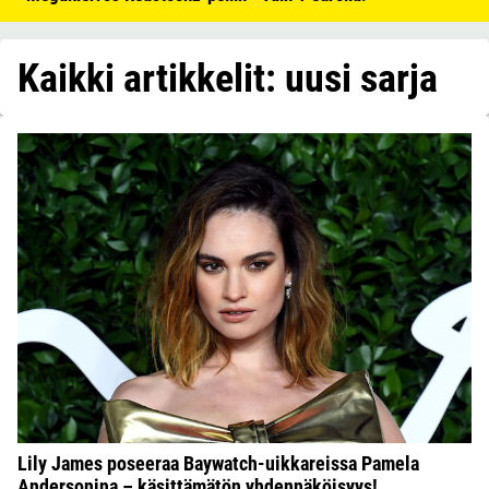
Kaikki artikkelit: uusi sarja
Lily James poseeraa Baywatch-uikkareissa Pamela
Andersonina – käsittämätön yhdennäköisyys!