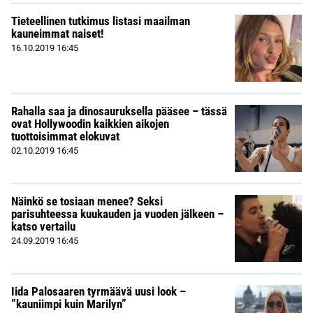
Tieteellinen tutkimus listasi maailman
kauneimmat naiset!
16.10.2019
16:45
Rahalla saa ja dinosauruksella pääsee – tässä
ovat Hollywoodin kaikkien aikojen
tuottoisimmat elokuvat
02.10.2019
16:45
Näinkö se tosiaan menee? Seksi
parisuhteessa kuukauden ja vuoden jälkeen –
katso vertailu
24.09.2019
16:45
Iida Palosaaren tyrmäävä uusi look –
”kauniimpi kuin Marilyn”