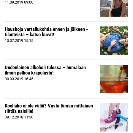
11.09.2019
09:00
Hauskoja vertailukohtia ennen ja jälkeen -
tilanteista – katso kuvat!
10.07.2019
15:15
Uudenlainen alkoholi tulossa – humalaan
ilman pelkoa krapulasta!
30.03.2019
16:45
Koollako ei ole väliä? Vasta tämän mittainen
riittää naisille!
09.12.2018
11:30