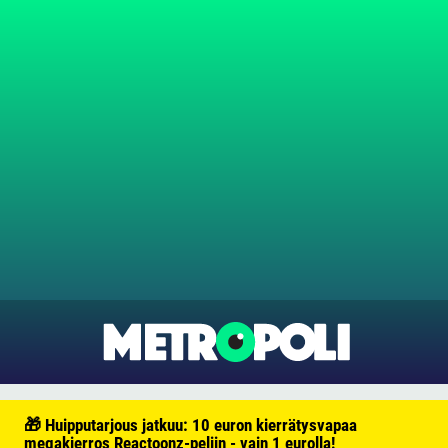
🎁 Huipputarjous jatkuu: 10 euron kierrätysvapaa
megakierros Reactoonz-peliin - vain 1 eurolla!