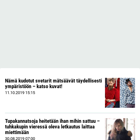
Nämä kudotut svetarit mätsäävät täydellisesti
ympäristöön – katso kuvat!
11.10.2019
15:15
Tupakannatsoja heitetään ihan mihin sattuu –
tuhkakupin vieressä oleva letkautus laittaa
miettimään
30.08.2019
07:00