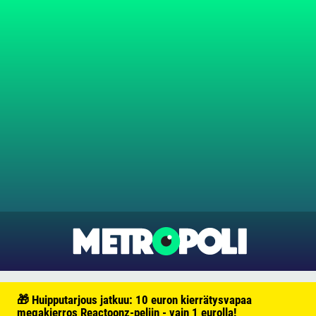
🎁 Huipputarjous jatkuu: 10 euron kierrätysvapaa
megakierros Reactoonz-peliin - vain 1 eurolla!