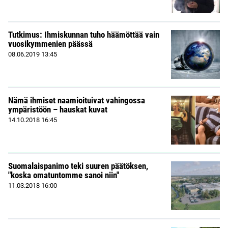
Tutkimus: Ihmiskunnan tuho häämöttää vain
vuosikymmenien päässä
08.06.2019
13:45
Nämä ihmiset naamioituivat vahingossa
ympäristöön – hauskat kuvat
14.10.2018
16:45
Suomalaispanimo teki suuren päätöksen,
"koska omatuntomme sanoi niin"
11.03.2018
16:00