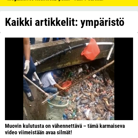
Kaikki artikkelit: ympäristö
Muovin kulutusta on vähennettävä – tämä karmaiseva
video viimeistään avaa silmät!