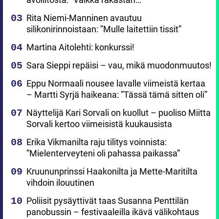
Rita Niemi-Manninen avautuu
silikonirinnoistaan: ”Mulle laitettiin tissit”
Martina Aitolehti: konkurssi!
Sara Sieppi repäisi – vau, mikä muodonmuutos!
Eppu Normaali nousee lavalle viimeistä kertaa
– Martti Syrjä haikeana: ”Tässä tämä sitten oli”
Näyttelijä Kari Sorvali on kuollut – puoliso Miitta
Sorvali kertoo viimeisistä kuukausista
Erika Vikmanilta raju tilitys voinnista:
”Mielenterveyteni oli pahassa paikassa”
Kruununprinssi Haakonilta ja Mette-Maritilta
vihdoin ilouutinen
Poliisit pysäyttivät taas Susanna Penttilän
panobussin – festivaaleilla ikävä välikohtaus