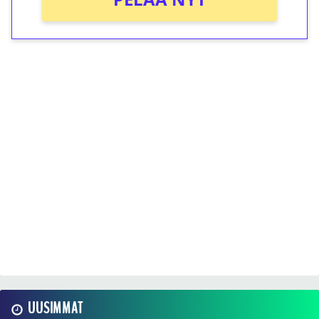
UUSIMMAT