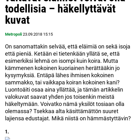
todellisia – häkellyttävät
kuvat
Metropoli
23.09.2018
15:15
On sanomattakin selvää, että eläimiä on sekä isoja
että pieniä. Ketään ei tietenkään yllätä se, että
esimerkiksi lehmä on isompi kuin koira. Mutta
kämmenen kokoinen kuoriainen herättääkin jo
kysymyksiä. Entäpä lähes ihmisen kokoinen
sammakko, tai vaikkapa koiran kokoinen kani?
Luontoäiti osaa aina yllättää, ja tämän artikkelin
valokuvat saavat yhden jos toisenkin meistä
häkeltymään. Voivatko nämä yksilöt tosiaan olla
olemassa? Tsekkaa alta käsittämättön suuret
lajiensa edustajat. Mikä niistä on hämmästyttävin?
1.