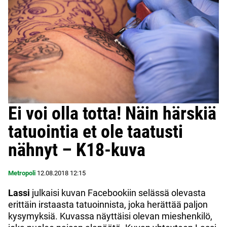
Ei voi olla totta! Näin härskiä
tatuointia et ole taatusti
nähnyt – K18-kuva
Metropoli
12.08.2018
12:15
Lassi
julkaisi kuvan Facebookiin selässä olevasta
erittäin irstaasta tatuoinnista, joka herättää paljon
kysymyksiä. Kuvassa näyttäisi olevan mieshenkilö,