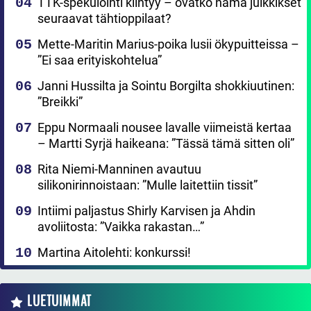
TTK-spekulointi kiihtyy – ovatko nämä julkkikset
seuraavat tähtioppilaat?
Mette-Maritin Marius-poika lusii ökypuitteissa –
”Ei saa erityiskohtelua”
Janni Hussilta ja Sointu Borgilta shokkiuutinen:
”Breikki”
Eppu Normaali nousee lavalle viimeistä kertaa
– Martti Syrjä haikeana: ”Tässä tämä sitten oli”
Rita Niemi-Manninen avautuu
silikonirinnoistaan: ”Mulle laitettiin tissit”
Intiimi paljastus Shirly Karvisen ja Ahdin
avoliitosta: ”Vaikka rakastan…”
Martina Aitolehti: konkurssi!
LUETUIMMAT