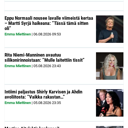
Eppu Normaali nousee lavalle viimeistä kertaa
– Martti Syrjä haikeana: ”Tässä tämä sitten
oli”
Emma Miettinen
|
06.08.2026
09:53
Rita Niemi-Manninen avautuu
silikonirinnoistaan: ”Mulle laitettiin tissit”
Emma Miettinen
|
05.08.2026
23:43
Intiimi paljastus Shirly Karvisen ja Ahdin
avoliitosta: ”Vaikka rakastan…”
Emma Miettinen
|
05.08.2026
23:35