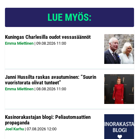
LUE MYÖS:
Kuningas Charlesilla oudot vessasäännöt
Emma Miettinen
|
09.08.2026
11:00
Janni Hussilta raskas avautuminen: ”Suurin
vuoristorata olivat tunteet”
Emma Miettinen
|
08.08.2026
11:00
Kasinorakastajan blogi: Peliautomaattien
propaganda
Joel Karhu
|
07.08.2026
12:00