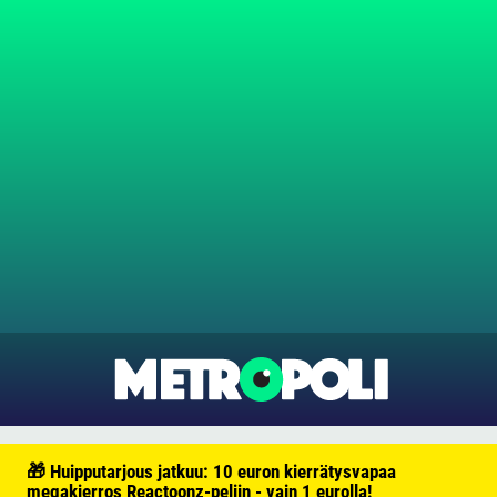
🎁 Huipputarjous jatkuu: 10 euron kierrätysvapaa
megakierros Reactoonz-peliin - vain 1 eurolla!