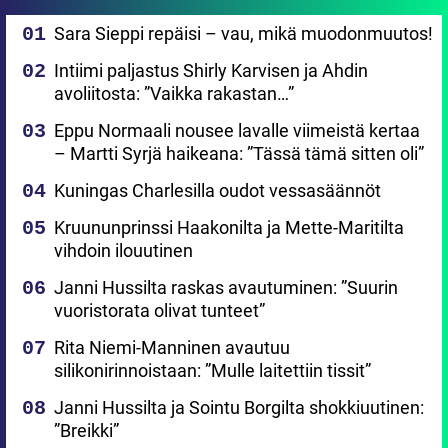
Sara Sieppi repäisi – vau, mikä muodonmuutos!
Intiimi paljastus Shirly Karvisen ja Ahdin
avoliitosta: ”Vaikka rakastan…”
Eppu Normaali nousee lavalle viimeistä kertaa
– Martti Syrjä haikeana: ”Tässä tämä sitten oli”
Kuningas Charlesilla oudot vessasäännöt
Kruununprinssi Haakonilta ja Mette-Maritilta
vihdoin ilouutinen
Janni Hussilta raskas avautuminen: ”Suurin
vuoristorata olivat tunteet”
Rita Niemi-Manninen avautuu
silikonirinnoistaan: ”Mulle laitettiin tissit”
Janni Hussilta ja Sointu Borgilta shokkiuutinen:
”Breikki”