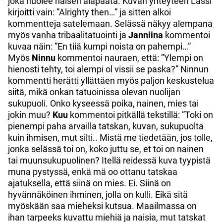
joka nuolee naisen alapäätä. Kuvan yhteyteen Lassi
kirjoitti vain: ”Alrighty then…” ja sitten alkoi
kommentteja satelemaan. Selässä näkyy alempana
myös vanha tribaalitatuointi ja
Janniina
kommentoi
kuvaa näin: ”En tiiä kumpi noista on pahempi…”
Myös
Ninnu
kommentoi nauraen, että: ”Ylempi on
hienosti tehty, toi alempi ol vissii se paska?” Ninnun
kommentti herätti yllättäen myös paljon keskustelua
siitä, mikä onkan tatuoinissa olevan nuolijan
sukupuoli. Onko kyseessä poika, nainen, mies tai
jokin muu?
Kuu
kommentoi pitkällä tekstillä: ”Toki on
pienempi paha arvailla tatskan, kuvan, sukupuolta
kuin ihmisen, mut silti.. Mistä me tiedetään, jos tolle,
jonka selässä toi on, koko juttu se, et toi on nainen
tai muunsukupuolinen? Itellä reidessä kuva tyypistä
muna pystyssä, enkä mä oo ottanu tatskaa
ajatuksella, että siinä on mies. Ei. Siinä on
hyvännäköinen ihminen, jolla on kulli. Eikä sitä
myöskään saa mieheksi kutsua. Maailmassa on
ihan tarpeeks kuvattu miehiä ja naisia, mut tatskat