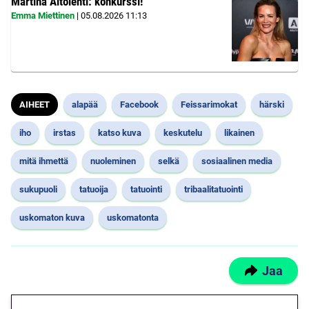
Martina Aitolehti: konkurssi!
Emma Miettinen
|
05.08.2026
11:13
AIHEET
alapää
Facebook
Feissarimokat
härski
iho
irstas
katso kuva
keskutelu
likainen
mitä ihmettä
nuoleminen
selkä
sosiaalinen media
sukupuoli
tatuoija
tatuointi
tribaalitatuointi
uskomaton kuva
uskomatonta
Jaa