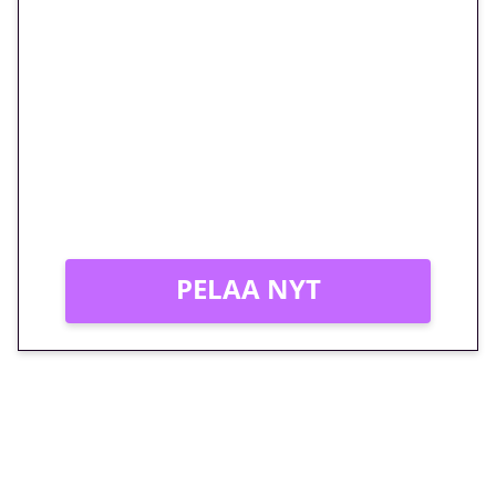
🎁 Huipputarjous jatkuu: 10
euron kierrätysvapaa
megakierros Reactoonz-
peliin – vain 1 eurolla!
Peli: Reactoonz
Vain uusille asiakkaille!
PELAA NYT