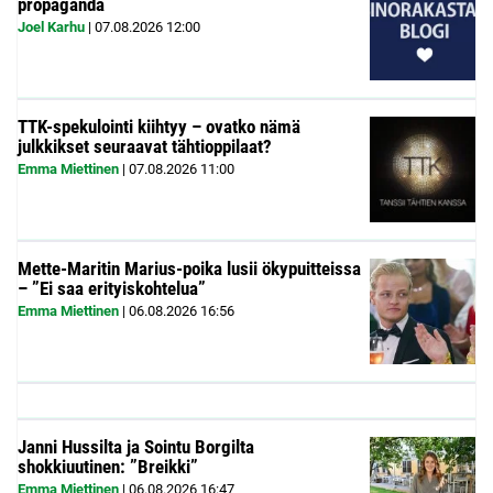
propaganda
Joel Karhu
|
07.08.2026
12:00
TTK-spekulointi kiihtyy – ovatko nämä
julkkikset seuraavat tähtioppilaat?
Emma Miettinen
|
07.08.2026
11:00
Mette-Maritin Marius-poika lusii ökypuitteissa
– ”Ei saa erityiskohtelua”
Emma Miettinen
|
06.08.2026
16:56
Janni Hussilta ja Sointu Borgilta
shokkiuutinen: ”Breikki”
Emma Miettinen
|
06.08.2026
16:47