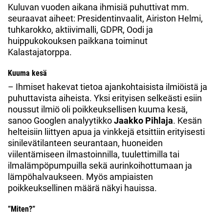
Kuluvan vuoden aikana ihmisiä puhuttivat mm.
seuraavat aiheet: Presidentinvaalit, Airiston Helmi,
tuhkarokko, aktiivimalli, GDPR, Oodi ja
huippukokouksen paikkana toiminut
Kalastajatorppa.
Kuuma kesä
– Ihmiset hakevat tietoa ajankohtaisista ilmiöistä ja
puhuttavista aiheista. Yksi erityisen selkeästi esiin
noussut ilmiö oli poikkeuksellisen kuuma kesä,
sanoo Googlen analyytikko
Jaakko Pihlaja
. Kesän
helteisiin liittyen apua ja vinkkejä etsittiin erityisesti
sinilevätilanteen seurantaan, huoneiden
viilentämiseen ilmastoinnilla, tuulettimilla tai
ilmalämpöpumpuilla sekä aurinkoihottumaan ja
lämpöhalvaukseen. Myös ampiaisten
poikkeuksellinen määrä näkyi hauissa.
”Miten?”