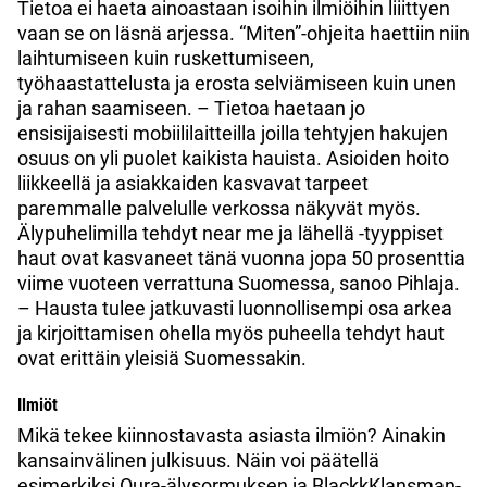
Tietoa ei haeta ainoastaan isoihin ilmiöihin liiittyen
vaan se on läsnä arjessa. “Miten”-ohjeita haettiin niin
laihtumiseen kuin ruskettumiseen,
työhaastattelusta ja erosta selviämiseen kuin unen
ja rahan saamiseen. – Tietoa haetaan jo
ensisijaisesti mobiililaitteilla joilla tehtyjen hakujen
osuus on yli puolet kaikista hauista. Asioiden hoito
liikkeellä ja asiakkaiden kasvavat tarpeet
paremmalle palvelulle verkossa näkyvät myös.
Älypuhelimilla tehdyt near me ja lähellä -tyyppiset
haut ovat kasvaneet tänä vuonna jopa 50 prosenttia
viime vuoteen verrattuna Suomessa, sanoo Pihlaja.
– Hausta tulee jatkuvasti luonnollisempi osa arkea
ja kirjoittamisen ohella myös puheella tehdyt haut
ovat erittäin yleisiä Suomessakin.
Ilmiöt
Mikä tekee kiinnostavasta asiasta ilmiön? Ainakin
kansainvälinen julkisuus. Näin voi päätellä
esimerkiksi Oura-älysormuksen ja BlackkKlansman-