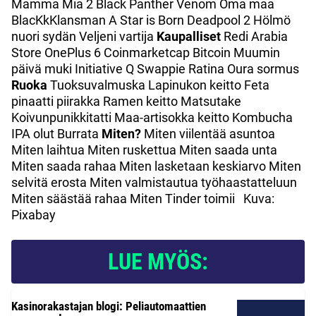
Mamma Mia 2 Black Panther Venom Oma maa
BlacKkKlansman A Star is Born Deadpool 2 Hölmö
nuori sydän Veljeni vartija
Kaupalliset
Redi Arabia
Store OnePlus 6 Coinmarketcap Bitcoin Muumin
päivä muki Initiative Q Swappie Ratina Oura sormus
Ruoka
Tuoksuvalmuska Lapinukon keitto Feta
pinaatti piirakka Ramen keitto Matsutake
Koivunpunikkitatti Maa-artisokka keitto Kombucha
IPA olut Burrata
Miten?
Miten viilentää asuntoa
Miten laihtua Miten ruskettua Miten saada unta
Miten saada rahaa Miten lasketaan keskiarvo Miten
selvitä erosta Miten valmistautua työhaastatteluun
Miten säästää rahaa Miten Tinder toimii Kuva:
Pixabay
LUE MYÖS:
Kasinorakastajan blogi: Peliautomaattien