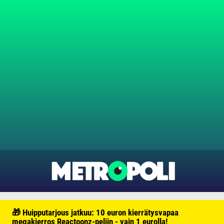
🎁 Huipputarjous jatkuu: 10 euron kierrätysvapaa
megakierros Reactoonz-peliin - vain 1 eurolla!