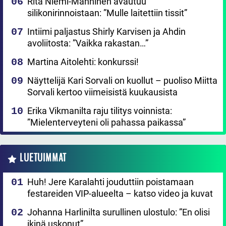
Rita Niemi-Manninen avautuu
silikonirinnoistaan: ”Mulle laitettiin tissit”
Intiimi paljastus Shirly Karvisen ja Ahdin
avoliitosta: ”Vaikka rakastan…”
Martina Aitolehti: konkurssi!
Näyttelijä Kari Sorvali on kuollut – puoliso Miitta
Sorvali kertoo viimeisistä kuukausista
Erika Vikmanilta raju tilitys voinnista:
”Mielenterveyteni oli pahassa paikassa”
LUETUIMMAT
Huh! Jere Karalahti jouduttiin poistamaan
festareiden VIP-alueelta – katso video ja kuvat
Johanna Harlinilta surullinen ulostulo: ”En olisi
ikinä uskonut”