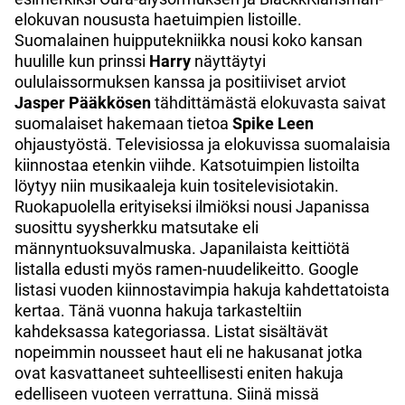
elokuvan noususta haetuimpien listoille.
Suomalainen huipputekniikka nousi koko kansan
huulille kun prinssi
Harry
näyttäytyi
oululaissormuksen kanssa ja positiiviset arviot
Jasper Pääkkösen
tähdittämästä elokuvasta saivat
suomalaiset hakemaan tietoa
Spike Leen
ohjaustyöstä. Televisiossa ja elokuvissa suomalaisia
kiinnostaa etenkin viihde. Katsotuimpien listoilta
löytyy niin musikaaleja kuin tositelevisiotakin.
Ruokapuolella erityiseksi ilmiöksi nousi Japanissa
suosittu syysherkku matsutake eli
männyntuoksuvalmuska. Japanilaista keittiötä
listalla edusti myös ramen-nuudelikeitto. Google
listasi vuoden kiinnostavimpia hakuja kahdettatoista
kertaa. Tänä vuonna hakuja tarkasteltiin
kahdeksassa kategoriassa. Listat sisältävät
nopeimmin nousseet haut eli ne hakusanat jotka
ovat kasvattaneet suhteellisesti eniten hakuja
edelliseen vuoteen verrattuna. Siinä missä