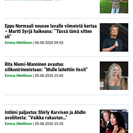
Eppu Normaali nousee lavalle viimeistä kertaa
– Martti Syrjä haikeana: ”Tässä tämä sitten
oli”
Emma Miettinen
|
06.08.2026
09:53
Rita Niemi-Manninen avautuu
silikonirinnoistaan: ”Mulle laitettiin tissit”
Emma Miettinen
|
05.08.2026
23:43
Intiimi paljastus Shirly Karvisen ja Ahdin
avoliitosta: ”Vaikka rakastan…”
Emma Miettinen
|
05.08.2026
23:35