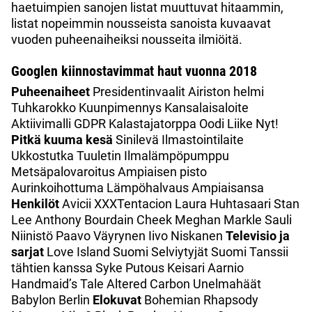
haetuimpien sanojen listat muuttuvat hitaammin,
listat nopeimmin nousseista sanoista kuvaavat
vuoden puheenaiheiksi nousseita ilmiöitä.
Googlen kiinnostavimmat haut vuonna 2018
Puheenaiheet
Presidentinvaalit Airiston helmi
Tuhkarokko Kuunpimennys Kansalaisaloite
Aktiivimalli GDPR Kalastajatorppa Oodi Liike Nyt!
Pitkä kuuma kesä
Sinilevä Ilmastointilaite
Ukkostutka Tuuletin Ilmalämpöpumppu
Metsäpalovaroitus Ampiaisen pisto
Aurinkoihottuma Lämpöhalvaus Ampiaisansa
Henkilöt
Avicii XXXTentacion Laura Huhtasaari Stan
Lee Anthony Bourdain Cheek Meghan Markle Sauli
Niinistö Paavo Väyrynen Iivo Niskanen
Televisio ja
sarjat
Love Island Suomi Selviytyjät Suomi Tanssii
tähtien kanssa Syke Putous Keisari Aarnio
Handmaid’s Tale Altered Carbon Unelmahäät
Babylon Berlin
Elokuvat
Bohemian Rhapsody