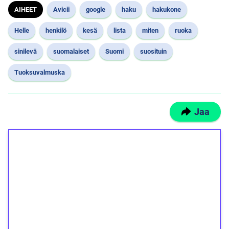
AIHEET
Avicii
google
haku
hakukone
Helle
henkilö
kesä
lista
miten
ruoka
sinilevä
suomalaiset
Suomi
suosituin
Tuoksuvalmuska
Jaa
1€ = 10€ arvosta
ilmaiskierroksia ilman
kierrätystä!
Talleta 1€
Saat heti 50 ilmaiskierrosta Tuohi 1000 -