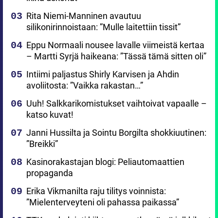
Rita Niemi-Manninen avautuu
silikonirinnoistaan: ”Mulle laitettiin tissit”
Eppu Normaali nousee lavalle viimeistä kertaa
– Martti Syrjä haikeana: ”Tässä tämä sitten oli”
Intiimi paljastus Shirly Karvisen ja Ahdin
avoliitosta: ”Vaikka rakastan…”
Uuh! Salkkarikomistukset vaihtoivat vapaalle –
katso kuvat!
Janni Hussilta ja Sointu Borgilta shokkiuutinen:
”Breikki”
Kasinorakastajan blogi: Peliautomaattien
propaganda
Erika Vikmanilta raju tilitys voinnista:
”Mielenterveyteni oli pahassa paikassa”