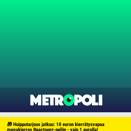
🎁 Huipputarjous jatkuu: 10 euron kierrätysvapaa
megakierros Reactoonz-peliin - vain 1 eurolla!