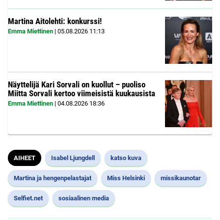
Martina Aitolehti: konkurssi!
Emma Miettinen
|
05.08.2026
11:13
Näyttelijä Kari Sorvali on kuollut – puoliso
Miitta Sorvali kertoo viimeisistä kuukausista
Emma Miettinen
|
04.08.2026
18:36
AIHEET
Isabel Ljungdell
katso kuva
Martina ja hengenpelastajat
Miss Helsinki
missikaunotar
Selfiet.net
sosiaalinen media