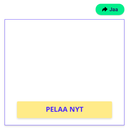
Jaa
1€ = 10€ arvosta
ilmaiskierroksia ilman
kierrätystä!
Talleta 1€
Saat heti 50 ilmaiskierrosta Tuohi 1000 -
peliin (arvo 0,20€ per kierros)!
Ei kierrätysvaatimusta!
PELAA NYT