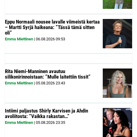
Eppu Normaali nousee lavalle viimeistä kertaa
– Martti Syrjä haikeana: ”Tässä tämä sitten
oli”
Emma Miettinen
|
06.08.2026
09:53
Rita Niemi-Manninen avautuu
silikonirinnoistaan: ”Mulle laitettiin tissit”
Emma Miettinen
|
05.08.2026
23:43
Intiimi paljastus Shirly Karvisen ja Ahdin
avoliitosta: ”Vaikka rakastan…”
Emma Miettinen
|
05.08.2026
23:35