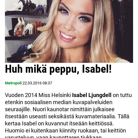
Huh mikä peppu, Isabel!
Metropoli
22.03.2016
08:37
Vuoden 2014 Miss Helsinki
Isabel Ljungdell
on tuttu
etenkin sosiaalisen median kuvapalveluiden
seuraajille. Nuori kaunotar nimittäin julkaisee
itsestään useasti seksikästä kuvamateriaalia. Tällä
kertaa Isabel on kuvannut itseään keittiössä.
Huomio ei kuitenkaan kiinnity ruokaan, tai keittiön
varusteluun, vaan kaunottaren tiukkaan