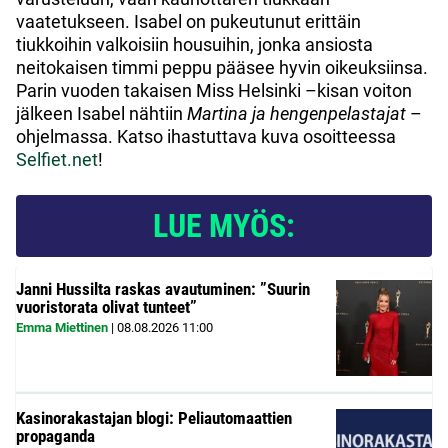
vaatetukseen. Isabel on pukeutunut erittäin
tiukkoihin valkoisiin housuihin, jonka ansiosta
neitokaisen timmi peppu pääsee hyvin oikeuksiinsa.
Parin vuoden takaisen Miss Helsinki –kisan voiton
jälkeen Isabel nähtiin
Martina ja hengenpelastajat
–
ohjelmassa. Katso ihastuttava kuva osoitteessa
Selfiet.net
!
LUE MYÖS:
Janni Hussilta raskas avautuminen: ”Suurin
vuoristorata olivat tunteet”
Emma Miettinen
|
08.08.2026
11:00
Kasinorakastajan blogi: Peliautomaattien
propaganda