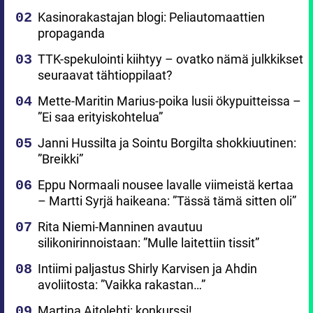
Kasinorakastajan blogi: Peliautomaattien
propaganda
TTK-spekulointi kiihtyy – ovatko nämä julkkikset
seuraavat tähtioppilaat?
Mette-Maritin Marius-poika lusii ökypuitteissa –
”Ei saa erityiskohtelua”
Janni Hussilta ja Sointu Borgilta shokkiuutinen:
”Breikki”
Eppu Normaali nousee lavalle viimeistä kertaa
– Martti Syrjä haikeana: ”Tässä tämä sitten oli”
Rita Niemi-Manninen avautuu
silikonirinnoistaan: ”Mulle laitettiin tissit”
Intiimi paljastus Shirly Karvisen ja Ahdin
avoliitosta: ”Vaikka rakastan…”
Martina Aitolehti: konkurssi!