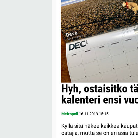
Hyh, ostaisitko 
kalenteri ensi vu
Metropoli
16.11.2019
15:15
Kyllä sitä näkee kaikkea kaupatt
ostajia, mutta se on eri asia tu