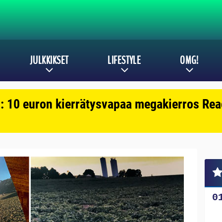
JULKKIKSET
LIFESTYLE
OMG!
: 10 euron kierrätysvapaa megakierros Reac