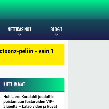
NETTIKASINOT
BLOGIT
toonz-peliin - vain 1
LUETUIMMAT
Huh! Jere Karalahti jouduttiin
poistamaan festareiden VIP-
alueelta – katso video ja kuvat