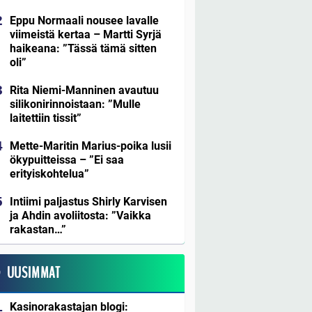
Eppu Normaali nousee lavalle
viimeistä kertaa – Martti Syrjä
haikeana: ”Tässä tämä sitten
oli”
Rita Niemi-Manninen avautuu
silikonirinnoistaan: ”Mulle
laitettiin tissit”
Mette-Maritin Marius-poika lusii
ökypuitteissa – ”Ei saa
erityiskohtelua”
Intiimi paljastus Shirly Karvisen
ja Ahdin avoliitosta: ”Vaikka
rakastan…”
UUSIMMAT
Kasinorakastajan blogi: