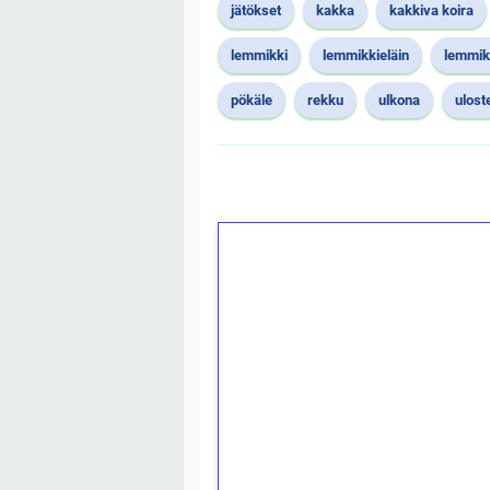
jätökset
kakka
kakkiva koira
lemmikki
lemmikkieläin
lemmik
pökäle
rekku
ulkona
ulost
1€ = 10€ arvosta 
kierrätystä!
Talleta 1€
Saat heti 50 ilmaiskierr
kierros)!
Ei kierrätysvaatimusta!