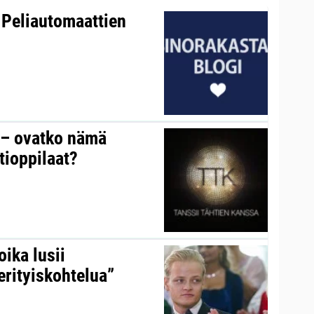
 Peliautomaattien
y – ovatko nämä
tioppilaat?
ika lusii
erityiskohtelua”