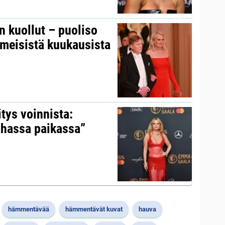
on kuollut – puoliso
iimeisistä kuukausista
itys voinnista:
ahassa paikassa”
hämmentävää
hämmentävät kuvat
hauva