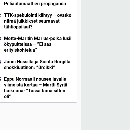
Peliautomaattien propaganda
TTK-spekulointi kiihtyy – ovatko
nämä julkkikset seuraavat
tähtioppilaat?
Mette-Maritin Marius-poika lusii
ökypuitteissa – ”Ei saa
erityiskohtelua”
Janni Hussilta ja Sointu Borgilta
shokkiuutinen: ”Breikki”
Eppu Normaali nousee lavalle
viimeistä kertaa – Martti Syrjä
haikeana: ”Tässä tämä sitten
oli”