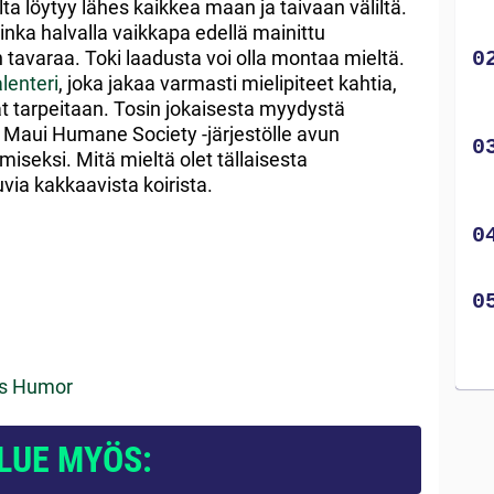
ta löytyy lähes kaikkea maan ja taivaan väliltä.
inka halvalla vaikkapa edellä mainittu
avaraa. Toki laadusta voi olla montaa mieltä.
lenteri
, joka jakaa varmasti mielipiteet kahtia,
vät tarpeitaan. Tosin jokaisesta myydystä
i Maui Humane Society -järjestölle avun
iseksi. Mitä mieltä olet tällaisesta
via kakkaavista koirista.
ss Humor
LUE MYÖS: