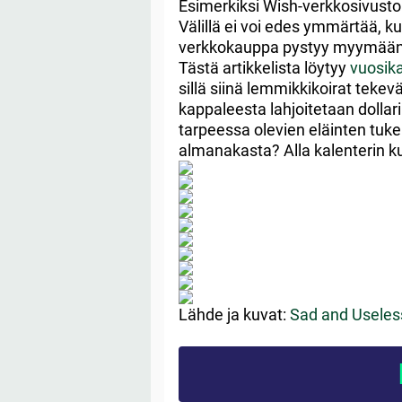
Esimerkiksi Wish-verkkosivustol
Välillä ei voi edes ymmärtää, ku
verkkokauppa pystyy myymään t
Tästä artikkelista löytyy
vuosika
sillä siinä lemmikkikoirat teke
kappaleesta lahjoitetaan dollar
tarpeessa olevien eläinten tukem
almanakasta? Alla kalenterin ku
Lähde ja kuvat:
Sad and Usele