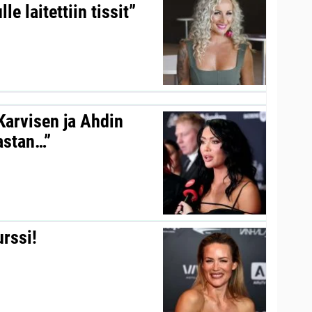
le laitettiin tissit”
 Karvisen ja Ahdin
kastan…”
urssi!