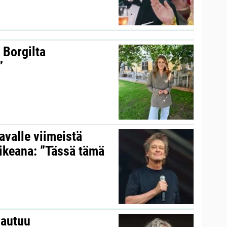
 Borgilta
”
valle viimeistä
aikeana: ”Tässä tämä
vautuu