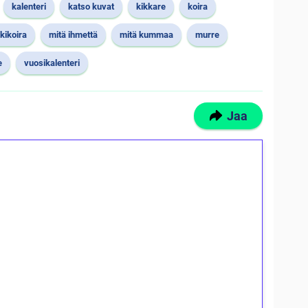
kalenteri
katso kuvat
kikkare
koira
kikoira
mitä ihmettä
mitä kummaa
murre
e
vuosikalenteri
Jaa
ilmaiskierroksia ilman
osta Tuohi 1000 -peliin (arvo 0,20€ per