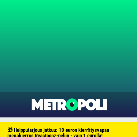
🎁 Huipputarjous jatkuu: 10 euron kierrätysvapaa
megakierros Reactoonz-peliin - vain 1 eurolla!