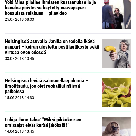
Yök! Mies pilailee ihmisten kustannuksella ja
kävelee puistossa käytetty vessapaperi
housuista roikkuen – pilavideo
25.07.2018
08:00
Helsingissä asuvalla Janilla on todella ikävä
naapuri – koiran ulostetta postilaatikosta sekä
virtsaa oven edessä
03.07.2018
10:45
Helsingissä leviää salmonellaepidemia –
ilmoittaudu, jos olet ruokaillut näissä
paikoissa
15.06.2018
14:30
Lukija ihmettelee: "Miksi pikkukoirien
omistajat eivät kerää jätöksiä?"
14.04.2018
13:45