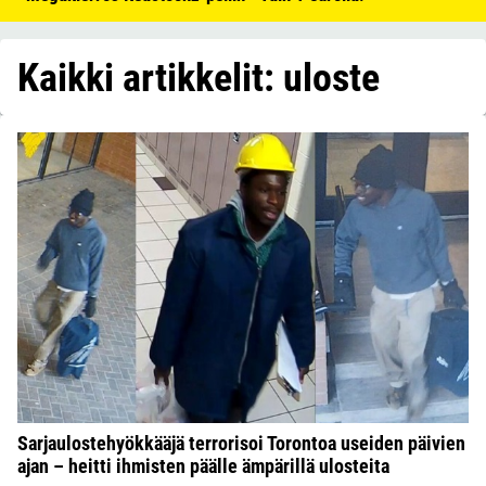
Kaikki artikkelit: uloste
Sarjaulostehyökkääjä terrorisoi Torontoa useiden päivien
ajan – heitti ihmisten päälle ämpärillä ulosteita