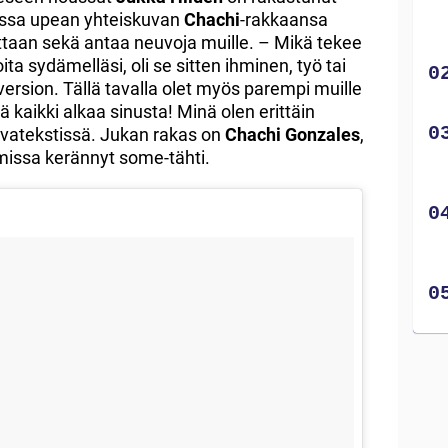
missa upean yhteiskuvan
Chachi
-rakkaansa
ttaan sekä antaa neuvoja muille. – Mikä tekee
ita sydämelläsi, oli se sitten ihminen, työ tai
version. Tällä tavalla olet myös parempi muille
tä kaikki alkaa sinusta! Minä olen erittäin
uvatekstissä. Jukan rakas on
Chachi Gonzales
,
amissa kerännyt some-tähti.