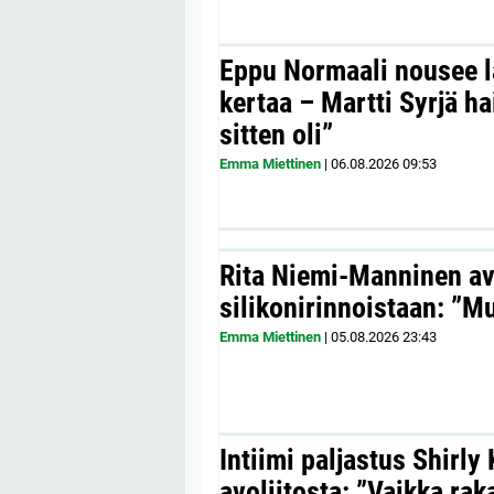
Eppu Normaali nousee la
kertaa – Martti Syrjä h
sitten oli”
Emma Miettinen
|
06.08.2026
09:53
Rita Niemi-Manninen a
silikonirinnoistaan: ”Mul
Emma Miettinen
|
05.08.2026
23:43
Intiimi paljastus Shirly
avoliitosta: ”Vaikka ra