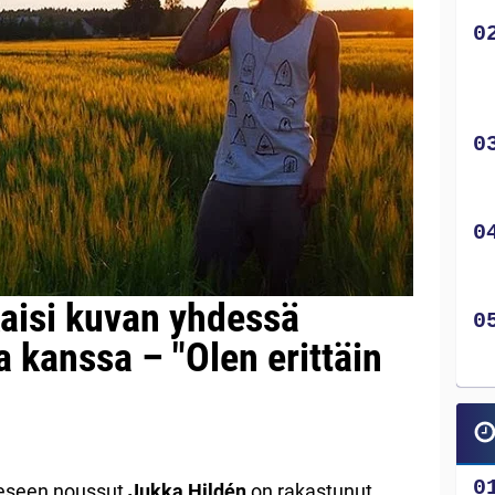
kaisi kuvan yhdessä
 kanssa – "Olen erittäin
eseen noussut
Jukka Hildén
on rakastunut