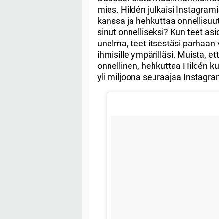
mies. Hildén julkaisi Instagra
kanssa ja hehkuttaa onnellisuu
sinut onnelliseksi? Kun teet asio
unelma, teet itsestäsi parhaan 
ihmisille ympärilläsi. Muista, et
onnellinen, hehkuttaa Hildén k
yli miljoona seuraajaa Instagr