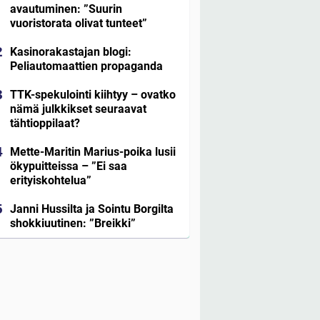
avautuminen: ”Suurin
vuoristorata olivat tunteet”
Kasinorakastajan blogi:
Peliautomaattien propaganda
TTK-spekulointi kiihtyy – ovatko
nämä julkkikset seuraavat
tähtioppilaat?
Mette-Maritin Marius-poika lusii
ökypuitteissa – ”Ei saa
erityiskohtelua”
Janni Hussilta ja Sointu Borgilta
shokkiuutinen: ”Breikki”