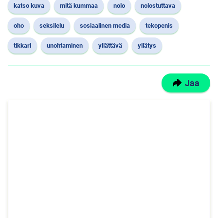
katso kuva
mitä kummaa
nolo
nolostuttava
oho
seksilelu
sosiaalinen media
tekopenis
tikkari
unohtaminen
yllättävä
yllätys
Jaa
1€ = 10€ arvosta
ilmaiskierroksia ilman
kierrätystä!
Talleta 1€
Saat heti 50 ilmaiskierrosta Tuohi 1000 -
peliin (arvo 0,20€ per kierros)!
Ei kierrätysvaatimusta!