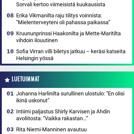
Sorvali kertoo viimeisistä kuukausista
Erika Vikmanilta raju tilitys voinnista:
”Mielenterveyteni oli pahassa paikassa”
Kruununprinssi Haakonilta ja Mette-Maritilta
vihdoin ilouutinen
Sofia Virran villi biletys jatkuu – keräsi katseita
Helsingin yössä
LUETUIMMAT
Johanna Harlinilta surullinen ulostulo: ”En olisi
ikinä uskonut”
Intiimi paljastus Shirly Karvisen ja Ahdin
avoliitosta: ”Vaikka rakastan…”
Rita Niemi-Manninen avautuu