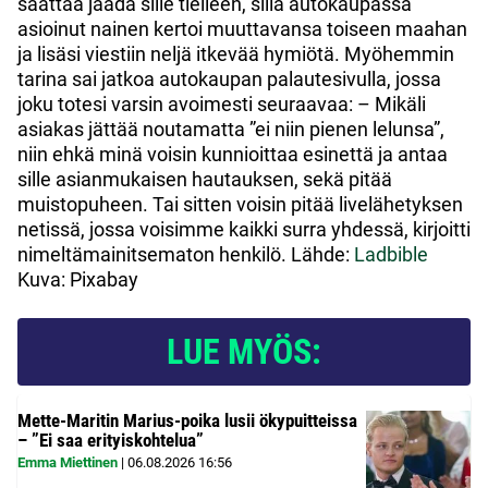
saattaa jäädä sille tielleen, sillä autokaupassa
asioinut nainen kertoi muuttavansa toiseen maahan
ja lisäsi viestiin neljä itkevää hymiötä. Myöhemmin
tarina sai jatkoa autokaupan palautesivulla, jossa
joku totesi varsin avoimesti seuraavaa: – Mikäli
asiakas jättää noutamatta ”ei niin pienen lelunsa”,
niin ehkä minä voisin kunnioittaa esinettä ja antaa
sille asianmukaisen hautauksen, sekä pitää
muistopuheen. Tai sitten voisin pitää livelähetyksen
netissä, jossa voisimme kaikki surra yhdessä, kirjoitti
nimeltämainitsematon henkilö. Lähde:
Ladbible
Kuva: Pixabay
LUE MYÖS:
Mette-Maritin Marius-poika lusii ökypuitteissa
– ”Ei saa erityiskohtelua”
Emma Miettinen
|
06.08.2026
16:56