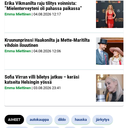
Erika Vikmanilta raju tilitys voinnista:
”Mielenterveyteni oli pahassa paikassa”
Emma Miettinen
|
04.08.2026
12:17
Kruununprinssi Haakonilta ja Mette-Maritilta
vihdoin ilouutinen
Emma Miettinen
|
04.08.2026
12:06
Sofia Virran villi biletys jatkuu – keräsi
katseita Helsingin yössä
Emma Miettinen
|
03.08.2026
23:41
AIHEET
autokauppa
dildo
hauska
järkytys