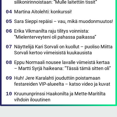
silikonirinnoistaan: ”Mulle laitettiin tissit”
Martina Aitolehti: konkurssi!
Sara Sieppi repäisi – vau, mikä muodonmuutos!
Erika Vikmanilta raju tilitys voinnista:
”Mielenterveyteni oli pahassa paikassa”
Näyttelijä Kari Sorvali on kuollut – puoliso Miitta
Sorvali kertoo viimeisistä kuukausista
Eppu Normaali nousee lavalle viimeistä kertaa
– Martti Syrjä haikeana: ”Tässä tämä sitten oli”
Huh! Jere Karalahti jouduttiin poistamaan
festareiden VIP-alueelta – katso video ja kuvat
Kruununprinssi Haakonilta ja Mette-Maritilta
vihdoin ilouutinen