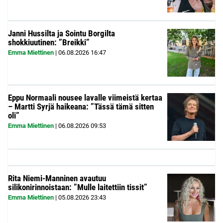
Janni Hussilta ja Sointu Borgilta
shokkiuutinen: ”Breikki”
Emma Miettinen
|
06.08.2026
16:47
Eppu Normaali nousee lavalle viimeistä kertaa
– Martti Syrjä haikeana: ”Tässä tämä sitten
oli”
Emma Miettinen
|
06.08.2026
09:53
Rita Niemi-Manninen avautuu
silikonirinnoistaan: ”Mulle laitettiin tissit”
Emma Miettinen
|
05.08.2026
23:43