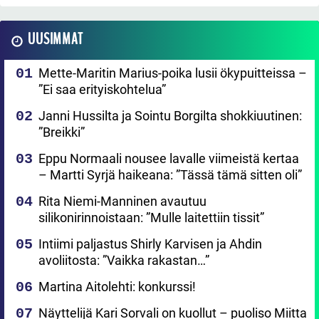
UUSIMMAT
Mette-Maritin Marius-poika lusii ökypuitteissa –
”Ei saa erityiskohtelua”
Janni Hussilta ja Sointu Borgilta shokkiuutinen:
”Breikki”
Eppu Normaali nousee lavalle viimeistä kertaa
– Martti Syrjä haikeana: ”Tässä tämä sitten oli”
Rita Niemi-Manninen avautuu
silikonirinnoistaan: ”Mulle laitettiin tissit”
Intiimi paljastus Shirly Karvisen ja Ahdin
avoliitosta: ”Vaikka rakastan…”
Martina Aitolehti: konkurssi!
Näyttelijä Kari Sorvali on kuollut – puoliso Miitta