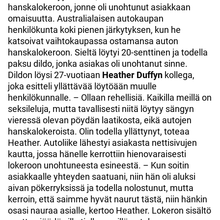
hanskalokeroon, jonne oli unohtunut asiakkaan
omaisuutta. Australialaisen autokaupan
henkilökunta koki pienen järkytyksen, kun he
katsoivat vaihtokaupassa ostamansa auton
hanskalokeroon. Sieltä löytyi 20-senttinen ja todella
paksu dildo, jonka asiakas oli unohtanut sinne.
Dildon löysi 27-vuotiaan
Heather Duffyn
kollega,
joka esitteli yllättävää löytöään muulle
henkilökunnalle. – Ollaan rehellisiä. Kaikilla meillä on
seksileluja, mutta tavallisesti niitä löytyy sängyn
vieressä olevan pöydän laatikosta, eikä autojen
hanskalokeroista. Olin todella yllättynyt, toteaa
Heather. Autoliike lähestyi asiakasta nettisivujen
kautta, jossa hänelle kerrottiin hienovaraisesti
lokeroon unohtuneesta esineestä. – Kun soitin
asiakkaalle yhteyden saatuani, niin hän oli aluksi
aivan pökerryksissä ja todella nolostunut, mutta
kerroin, että saimme hyvät naurut tästä, niin hänkin
osasi nauraa asialle, kertoo Heather. Lokeron sisältö