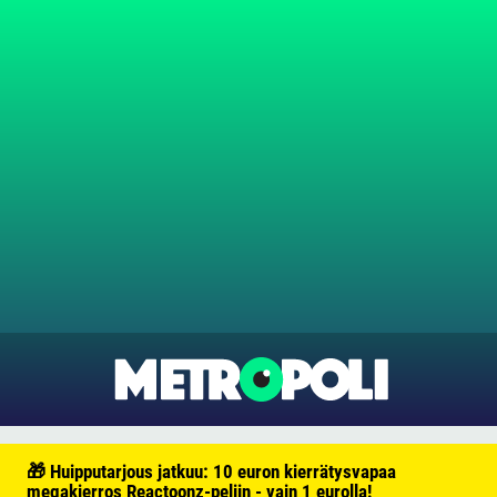
🎁 Huipputarjous jatkuu: 10 euron kierrätysvapaa
megakierros Reactoonz-peliin - vain 1 eurolla!