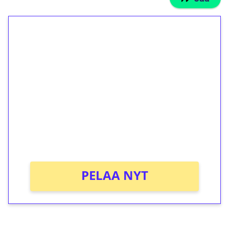
1€ = 10€ arvosta
ilmaiskierroksia ilman
kierrätystä!
Talleta 1€
Saat heti 50 ilmaiskierrosta Tuohi 1000 -
peliin (arvo 0,20€ per kierros)!
Ei kierrätysvaatimusta!
PELAA NYT