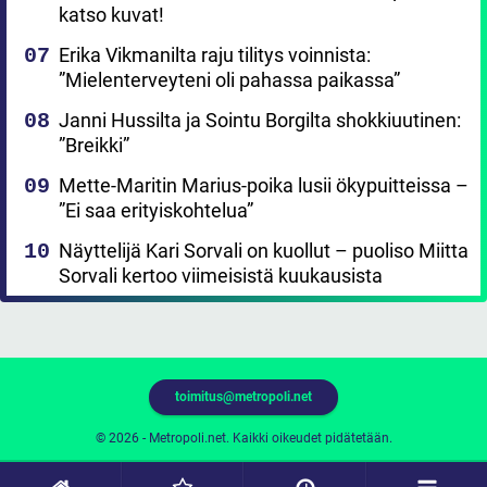
katso kuvat!
Erika Vikmanilta raju tilitys voinnista:
”Mielenterveyteni oli pahassa paikassa”
Janni Hussilta ja Sointu Borgilta shokkiuutinen:
”Breikki”
Mette-Maritin Marius-poika lusii ökypuitteissa –
”Ei saa erityiskohtelua”
Näyttelijä Kari Sorvali on kuollut – puoliso Miitta
Sorvali kertoo viimeisistä kuukausista
toimitus@metropoli.net
© 2026 - Metropoli.net. Kaikki oikeudet pidätetään.