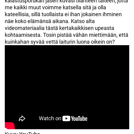
kalastusporukan jäsen kuvasi tilanteen talteen, jotta
me kaikki muut voimme katsella sitä ja olla
kateellisia, sillä tuollaista ei ihan jokainen ihminen
näe koko elämänsä aikana. Katso alta
videomateriaalia tästä kertakaikkisen upeasta
kohtaamisesta. Tosin pistää vähän miettimään, että
kuinkahan syvää vettä laiturin luona oikein on?