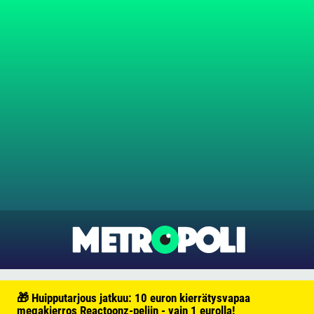
🎁 Huipputarjous jatkuu: 10 euron kierrätysvapaa
megakierros Reactoonz-peliin - vain 1 eurolla!