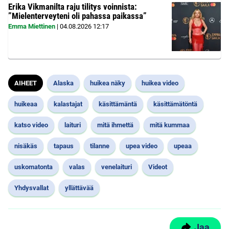
Erika Vikmanilta raju tilitys voinnista:
”Mielenterveyteni oli pahassa paikassa”
Emma Miettinen
|
04.08.2026
12:17
AIHEET
Alaska
huikea näky
huikea video
huikeaa
kalastajat
käsittämäntä
käsittämätöntä
katso video
laituri
mitä ihmettä
mitä kummaa
nisäkäs
tapaus
tilanne
upea video
upeaa
uskomatonta
valas
venelaituri
Videot
Yhdysvallat
yllättävää
Jaa