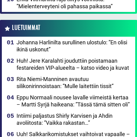
”Mielenterveyteni oli pahassa paikassa”
LUETUIMMAT
Johanna Harlinilta surullinen ulostulo: ”En olisi
ikinä uskonut”
Huh! Jere Karalahti jouduttiin poistamaan
festareiden VIP-alueelta – katso video ja kuvat
Rita Niemi-Manninen avautuu
silikonirinnoistaan: ”Mulle laitettiin tissit”
Eppu Normaali nousee lavalle viimeistä kertaa
– Martti Syrjä haikeana: ”Tässä tämä sitten oli”
Intiimi paljastus Shirly Karvisen ja Ahdin
avoliitosta: ”Vaikka rakastan…”
Uuh! Salkkarikomistukset vaihtoivat vapaalle –