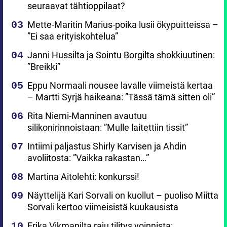
seuraavat tähtioppilaat?
Mette-Maritin Marius-poika lusii ökypuitteissa –
”Ei saa erityiskohtelua”
Janni Hussilta ja Sointu Borgilta shokkiuutinen:
”Breikki”
Eppu Normaali nousee lavalle viimeistä kertaa
– Martti Syrjä haikeana: ”Tässä tämä sitten oli”
Rita Niemi-Manninen avautuu
silikonirinnoistaan: ”Mulle laitettiin tissit”
Intiimi paljastus Shirly Karvisen ja Ahdin
avoliitosta: ”Vaikka rakastan…”
Martina Aitolehti: konkurssi!
Näyttelijä Kari Sorvali on kuollut – puoliso Miitta
Sorvali kertoo viimeisistä kuukausista
Erika Vikmanilta raju tilitys voinnista: