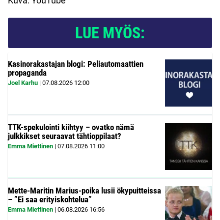
Kuva: YouTube
LUE MYÖS:
Kasinorakastajan blogi: Peliautomaattien
propaganda
Joel Karhu
|
07.08.2026
12:00
TTK-spekulointi kiihtyy – ovatko nämä
julkkikset seuraavat tähtioppilaat?
Emma Miettinen
|
07.08.2026
11:00
Mette-Maritin Marius-poika lusii ökypuitteissa
– ”Ei saa erityiskohtelua”
Emma Miettinen
|
06.08.2026
16:56