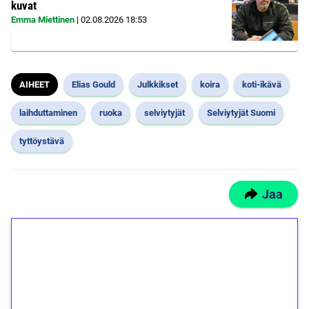
kuvat
Emma Miettinen
|
02.08.2026
18:53
AIHEET
Elias Gould
Julkkikset
koira
koti-ikävä
laihduttaminen
ruoka
selviytyjät
Selviytyjät Suomi
tyttöystävä
Jaa
1€ = 10€ arvosta
ilmaiskierroksia ilman
kierrätystä!