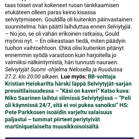
taas toiset ovat kokeneet ruoan tankkaamisen
etukäteen olleen paras keino kisassa
selviytymiseen. Gouldilla oli kuitenkin päinvastainen
suunnitelma: hän päätti laihduttaa ennen
Selviytyjiä
.
– No joo, se oli vähän erikoinen ratkaisu, Gould
myönsi nyt. – En oikeastaan tiedä, miten päädyin
tuohon vaihtoehtoon. Ehkä olisi kuitenkin pitänyt
ennemmin syödä varastoon kuin harjoitella jo
valmiiksi nälkiintymistä, hän tunnusti nauraen.
Selviytyjät Suomi -ohjelma Nelosella ja Ruudussa
27.2. klo 20:00 alkaen.
Lue myös:
BB-voittaja
Kristian Heiskarilta härski läppä Selviytyjät-sarjan
pressitilaisuudessa – ”Käsi on kaveri”
Katso kuva:
Niko Saarinen laihtui silmissä Selviytyjissä – ”Peli
oli käynnissä 24/7, sitä ei voi pukea sanoiksi”
HS:
Pete Parkkosen isoäidin varjeltu salaisuus
paljastui – tummat piirteet periytyivät
martiniquelaiselta muusikkoisoisältä