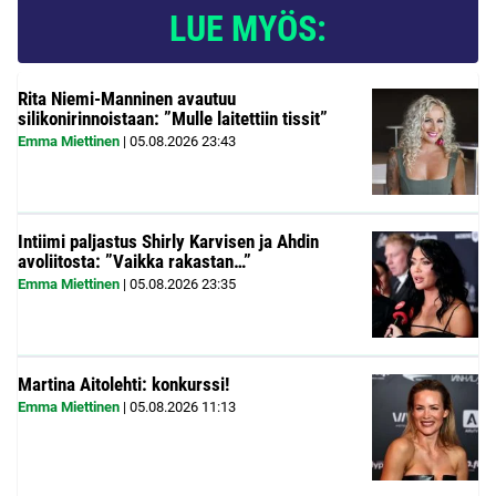
LUE MYÖS:
Rita Niemi-Manninen avautuu
silikonirinnoistaan: ”Mulle laitettiin tissit”
Emma Miettinen
|
05.08.2026
23:43
Intiimi paljastus Shirly Karvisen ja Ahdin
avoliitosta: ”Vaikka rakastan…”
Emma Miettinen
|
05.08.2026
23:35
Martina Aitolehti: konkurssi!
Emma Miettinen
|
05.08.2026
11:13