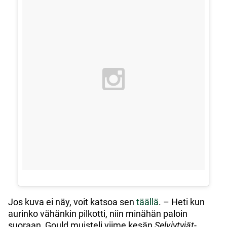
Jos kuva ei näy, voit katsoa sen
täällä
. – Heti kun
aurinko vähänkin pilkotti, niin minähän paloin
suoraan, Gould muisteli viime kesän
Selviytyjät
-