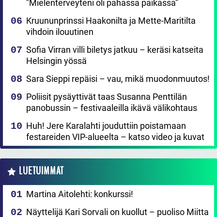
”Mielenterveyteni oli pahassa paikassa”
Kruununprinssi Haakonilta ja Mette-Maritilta
vihdoin ilouutinen
Sofia Virran villi biletys jatkuu – keräsi katseita
Helsingin yössä
Sara Sieppi repäisi – vau, mikä muodonmuutos!
Poliisit pysäyttivät taas Susanna Penttilän
panobussin – festivaaleilla ikävä välikohtaus
Huh! Jere Karalahti jouduttiin poistamaan
festareiden VIP-alueelta – katso video ja kuvat
LUETUIMMAT
Martina Aitolehti: konkurssi!
Näyttelijä Kari Sorvali on kuollut – puoliso Miitta