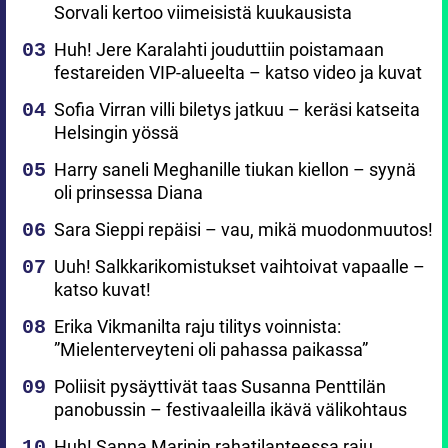
Sorvali kertoo viimeisistä kuukausista
Huh! Jere Karalahti jouduttiin poistamaan
festareiden VIP-alueelta – katso video ja kuvat
Sofia Virran villi biletys jatkuu – keräsi katseita
Helsingin yössä
Harry saneli Meghanille tiukan kiellon – syynä
oli prinsessa Diana
Sara Sieppi repäisi – vau, mikä muodonmuutos!
Uuh! Salkkarikomistukset vaihtoivat vapaalle –
katso kuvat!
Erika Vikmanilta raju tilitys voinnista:
”Mielenterveyteni oli pahassa paikassa”
Poliisit pysäyttivät taas Susanna Penttilän
panobussin – festivaaleilla ikävä välikohtaus
Huh! Sanna Marinin rahatilanteessa raju