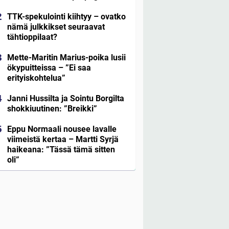
TTK-spekulointi kiihtyy – ovatko
nämä julkkikset seuraavat
tähtioppilaat?
Mette-Maritin Marius-poika lusii
ökypuitteissa – ”Ei saa
erityiskohtelua”
Janni Hussilta ja Sointu Borgilta
shokkiuutinen: ”Breikki”
Eppu Normaali nousee lavalle
viimeistä kertaa – Martti Syrjä
haikeana: ”Tässä tämä sitten
oli”