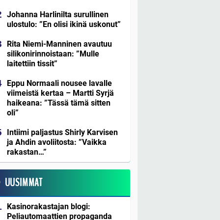
Johanna Harlinilta surullinen
ulostulo: ”En olisi ikinä uskonut”
Rita Niemi-Manninen avautuu
silikonirinnoistaan: ”Mulle
laitettiin tissit”
Eppu Normaali nousee lavalle
viimeistä kertaa – Martti Syrjä
haikeana: ”Tässä tämä sitten
oli”
Intiimi paljastus Shirly Karvisen
ja Ahdin avoliitosta: ”Vaikka
rakastan…”
UUSIMMAT
Kasinorakastajan blogi:
Peliautomaattien propaganda