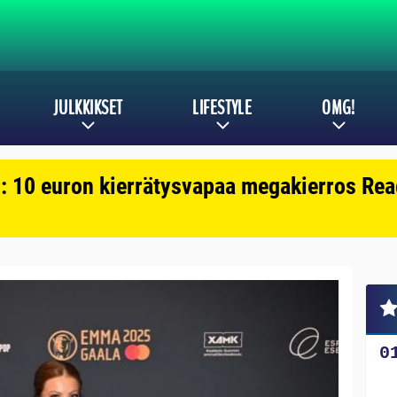
JULKKIKSET
LIFESTYLE
OMG!
: 10 euron kierrätysvapaa megakierros Reac