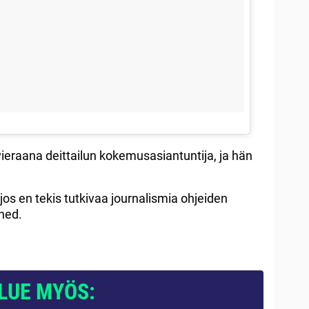
vieraana deittailun kokemusasiantuntija, ja hän
jos en tekis tutkivaa journalismia ohjeiden
ned.
LUE MYÖS: