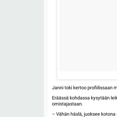
Janni toki kertoo profiilissaa
Eräässä kohdassa kysytään leikk
omistajastaan.
– Vähän häslä, juoksee kotona s