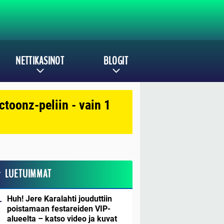
NETTIKASINOT
BLOGIT
toonz-peliin - vain 1
LUETUIMMAT
Huh! Jere Karalahti jouduttiin
poistamaan festareiden VIP-
alueelta – katso video ja kuvat