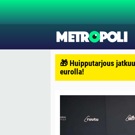
🎁 Huipputarjous jatkuu
eurolla!