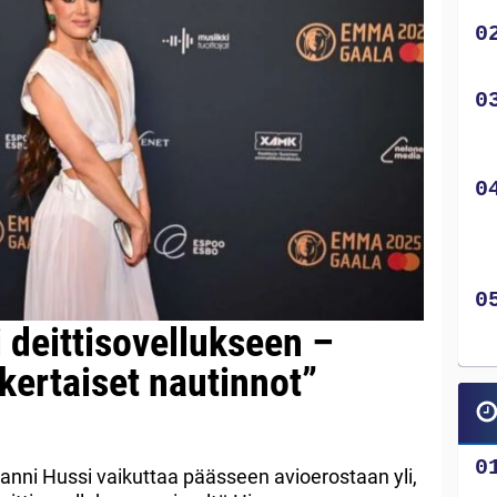
i deittisovellukseen –
kertaiset nautinnot”
 Janni Hussi vaikuttaa päässeen avioerostaan yli,