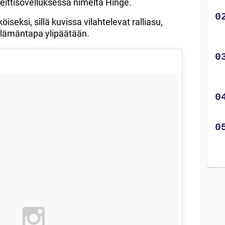
deittisovelluksessa nimeltä Hinge.
köiseksi, sillä kuvissa vilahtelevat ralliasu,
 elämäntapa ylipäätään.