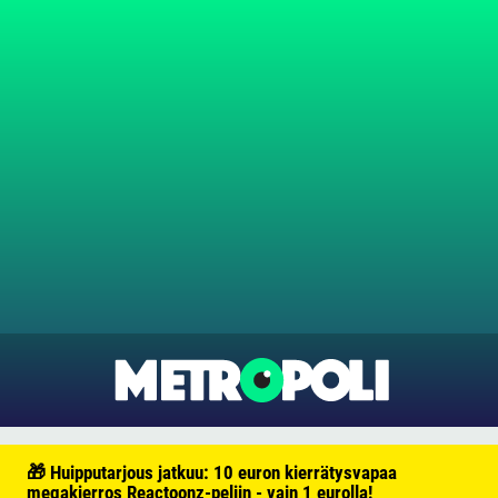
🎁 Huipputarjous jatkuu: 10 euron kierrätysvapaa
megakierros Reactoonz-peliin - vain 1 eurolla!