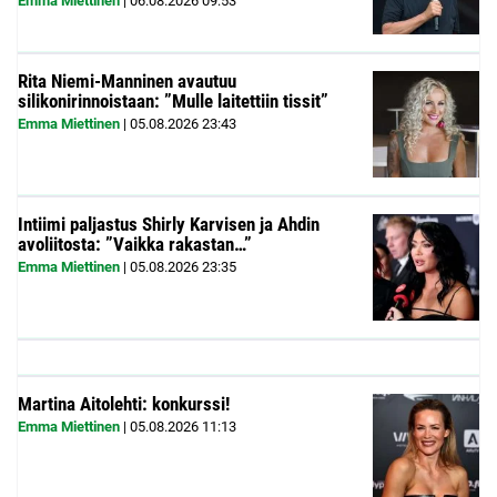
Emma Miettinen
|
06.08.2026
09:53
Rita Niemi-Manninen avautuu
silikonirinnoistaan: ”Mulle laitettiin tissit”
Emma Miettinen
|
05.08.2026
23:43
Intiimi paljastus Shirly Karvisen ja Ahdin
avoliitosta: ”Vaikka rakastan…”
Emma Miettinen
|
05.08.2026
23:35
Martina Aitolehti: konkurssi!
Emma Miettinen
|
05.08.2026
11:13