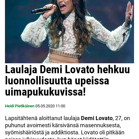
Laulaja Demi Lovato hehkuu
luonnollisuutta upeissa
uimapukukuvissa!
Heidi Pietikäinen
05.05.2020
11:00
Lapsitähtenä aloittanut laulaja
Demi Lovato
, 27, on
puhunut avoimesti kärsivänsä masennuksesta,
syömishäiriöstä ja addiktiosta. Lovato oli pitkään