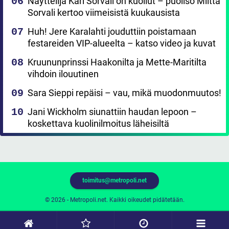
Näyttelijä Kari Sorvali on kuollut – puoliso Miitta
Sorvali kertoo viimeisistä kuukausista
Huh! Jere Karalahti jouduttiin poistamaan
festareiden VIP-alueelta – katso video ja kuvat
Kruununprinssi Haakonilta ja Mette-Maritilta
vihdoin ilouutinen
Sara Sieppi repäisi – vau, mikä muodonmuutos!
Jani Wickholm siunattiin haudan lepoon –
koskettava kuolinilmoitus läheisiltä
toimitus@metropoli.net
© 2026 - Metropoli.net. Kaikki oikeudet pidätetään.