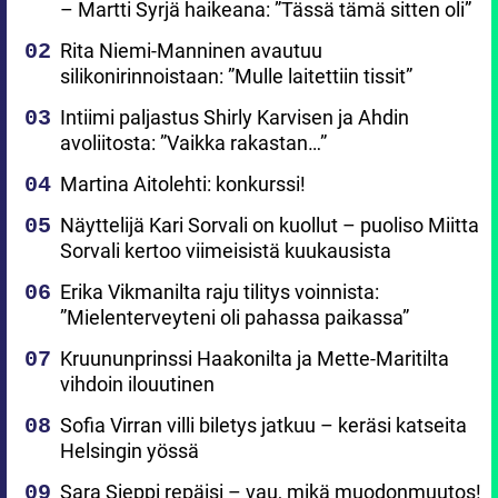
– Martti Syrjä haikeana: ”Tässä tämä sitten oli”
Rita Niemi-Manninen avautuu
silikonirinnoistaan: ”Mulle laitettiin tissit”
Intiimi paljastus Shirly Karvisen ja Ahdin
avoliitosta: ”Vaikka rakastan…”
Martina Aitolehti: konkurssi!
Näyttelijä Kari Sorvali on kuollut – puoliso Miitta
Sorvali kertoo viimeisistä kuukausista
Erika Vikmanilta raju tilitys voinnista:
”Mielenterveyteni oli pahassa paikassa”
Kruununprinssi Haakonilta ja Mette-Maritilta
vihdoin ilouutinen
Sofia Virran villi biletys jatkuu – keräsi katseita
Helsingin yössä
Sara Sieppi repäisi – vau, mikä muodonmuutos!