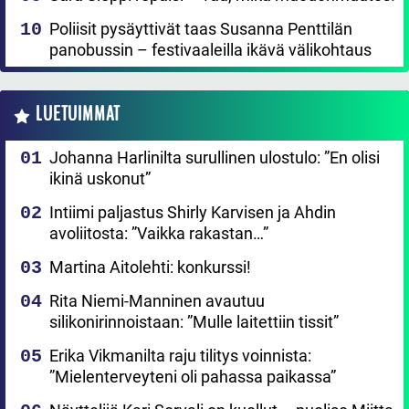
Poliisit pysäyttivät taas Susanna Penttilän
panobussin – festivaaleilla ikävä välikohtaus
LUETUIMMAT
Johanna Harlinilta surullinen ulostulo: ”En olisi
ikinä uskonut”
Intiimi paljastus Shirly Karvisen ja Ahdin
avoliitosta: ”Vaikka rakastan…”
Martina Aitolehti: konkurssi!
Rita Niemi-Manninen avautuu
silikonirinnoistaan: ”Mulle laitettiin tissit”
Erika Vikmanilta raju tilitys voinnista:
”Mielenterveyteni oli pahassa paikassa”