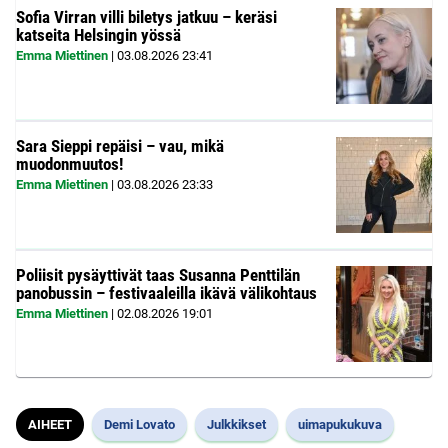
Sofia Virran villi biletys jatkuu – keräsi
katseita Helsingin yössä
Emma Miettinen
|
03.08.2026
23:41
Sara Sieppi repäisi – vau, mikä
muodonmuutos!
Emma Miettinen
|
03.08.2026
23:33
Poliisit pysäyttivät taas Susanna Penttilän
panobussin – festivaaleilla ikävä välikohtaus
Emma Miettinen
|
02.08.2026
19:01
AIHEET
Demi Lovato
Julkkikset
uimapukukuva