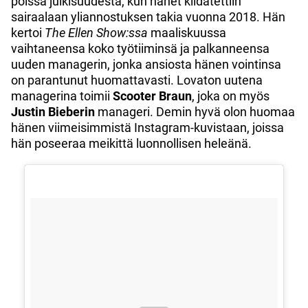
poissa julkisuudesta, kun hänet kiidätettiin
sairaalaan yliannostuksen takia vuonna 2018. Hän
kertoi
The Ellen Show:ssa
maaliskuussa
vaihtaneensa koko työtiiminsä ja palkanneensa
uuden managerin, jonka ansiosta hänen vointinsa
on parantunut huomattavasti. Lovaton uutena
managerina toimii
Scooter Braun
, joka on myös
Justin Bieberin
manageri. Demin hyvä olon huomaa
hänen viimeisimmistä Instagram-kuvistaan, joissa
hän poseeraa meikittä luonnollisen heleänä.