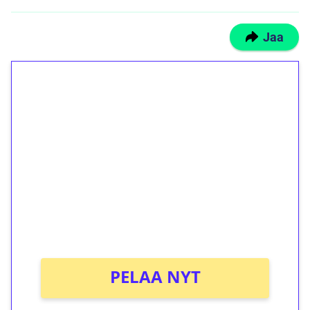
Jaa
1€ = 10€ arvosta
ilmaiskierroksia ilman
kierrätystä!
Talleta 1€
Saat heti 50 ilmaiskierrosta Tuohi 1000 -
peliin (arvo 0,20€ per kierros)!
Ei kierrätysvaatimusta!
PELAA NYT