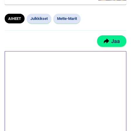
AIHEET
Julkkikset
Mette-Marit
Jaa
1€ = 10€ arvosta
ilmaiskierroksia ilman
kierrätystä!
Talleta 1€
Saat heti 50 ilmaiskierrosta Tuohi 1000 -
peliin (arvo 0,20€ per kierros)!
Ei kierrätysvaatimusta!