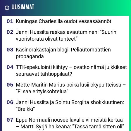
UUSIMMAT
Kuningas Charlesilla oudot vessasäännöt
Janni Hussilta raskas avautuminen: ”Suurin
vuoristorata olivat tunteet”
Kasinorakastajan blogi: Peliautomaattien
propaganda
TTK-spekulointi kiihtyy – ovatko nämä julkkikset
seuraavat tähtioppilaat?
Mette-Maritin Marius-poika lusii ökypuitteissa –
”Ei saa erityiskohtelua”
Janni Hussilta ja Sointu Borgilta shokkiuutinen:
”Breikki”
Eppu Normaali nousee lavalle viimeistä kertaa
– Martti Syrjä haikeana: ”Tässä tämä sitten oli”