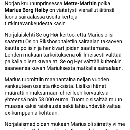
Norjan kruununprinsessa
Mette-Maritin
poika
Marius Borg Høiby
on väitetysti vieraillut äitinsä
luona sairaalassa useita kertoja
tutkintavankeudesta käsin.
Norjalaislehti Se og Hør kertoo, että Marius olisi
saatettu Oslon Rikshospitaletiin sairaalan takaoven
kautta poliisin ja henkivartijoiden saattamana.
Lehden mukaan tarkoituksena oli ilmeisesti välttää
paikalla olleet kuvaajat. Se og Hør väittää kuitenkin
saaneensa kuvan Mariuksesta matkalla sairaalaan.
Marius tuomittiin maanantaina neljän vuoden
vankeuteen useista rikoksista. Lisäksi hänet
määrättiin maksamaan uhreilleen korvauksia
yhteensä noin 58 000 euroa. Tuomio sisältää muun
muassa kaksi raiskausta sekä lähisuhdeväkivaltaa
ex-kumppania kohtaan.
Norjalaismedioiden mukaan Marius oli siirretty viime