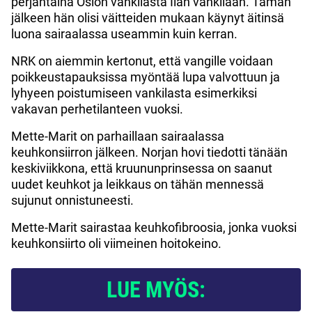
perjantaina Oslon vankilasta Ilan vankilaan. Tämän
jälkeen hän olisi väitteiden mukaan käynyt äitinsä
luona sairaalassa useammin kuin kerran.
NRK on aiemmin kertonut, että vangille voidaan
poikkeustapauksissa myöntää lupa valvottuun ja
lyhyeen poistumiseen vankilasta esimerkiksi
vakavan perhetilanteen vuoksi.
Mette-Marit on parhaillaan sairaalassa
keuhkonsiirron jälkeen. Norjan hovi tiedotti tänään
keskiviikkona, että kruununprinsessa on saanut
uudet keuhkot ja leikkaus on tähän mennessä
sujunut onnistuneesti.
Mette-Marit sairastaa keuhkofibroosia, jonka vuoksi
keuhkonsiirto oli viimeinen hoitokeino.
LUE MYÖS: