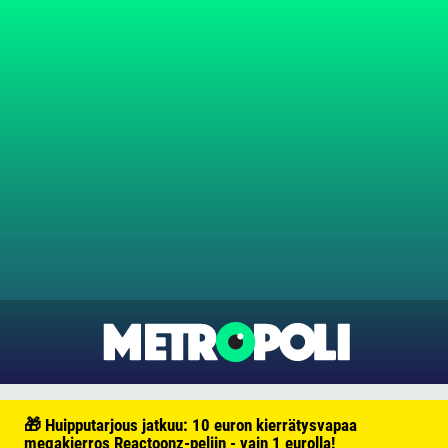
🎁 Huipputarjous jatkuu: 10 euron kierrätysvapaa
megakierros Reactoonz-peliin - vain 1 eurolla!