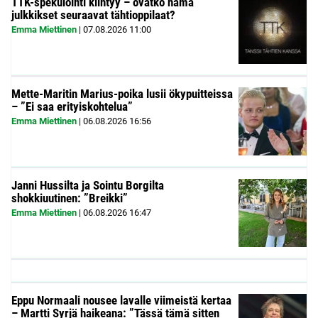
TTK-spekulointi kiihtyy – ovatko nämä
julkkikset seuraavat tähtioppilaat?
Emma Miettinen
|
07.08.2026
11:00
Mette-Maritin Marius-poika lusii ökypuitteissa
– ”Ei saa erityiskohtelua”
Emma Miettinen
|
06.08.2026
16:56
Janni Hussilta ja Sointu Borgilta
shokkiuutinen: ”Breikki”
Emma Miettinen
|
06.08.2026
16:47
Eppu Normaali nousee lavalle viimeistä kertaa
– Martti Syrjä haikeana: ”Tässä tämä sitten