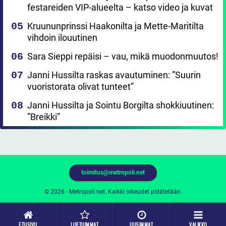
festareiden VIP-alueelta – katso video ja kuvat
Kruununprinssi Haakonilta ja Mette-Maritilta
vihdoin ilouutinen
Sara Sieppi repäisi – vau, mikä muodonmuutos!
Janni Hussilta raskas avautuminen: ”Suurin
vuoristorata olivat tunteet”
Janni Hussilta ja Sointu Borgilta shokkiuutinen:
”Breikki”
toimitus@metropoli.net
© 2026 - Metropoli.net. Kaikki oikeudet pidätetään.
ETUSIVU
LUETUIMMAT
UUSIMMAT
VALIKKO