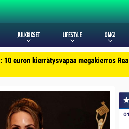
JULKKIKSET
LIFESTYLE
OMG!
: 10 euron kierrätysvapaa megakierros Reac