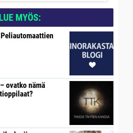
LUE MYÖS:
 Peliautomaattien
y – ovatko nämä
tioppilaat?