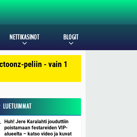
NETTIKASINOT
BLOGIT
toonz-peliin - vain 1
LUETUIMMAT
Huh! Jere Karalahti jouduttiin
poistamaan festareiden VIP-
alueelta – katso video ja kuvat