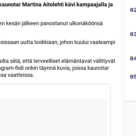
aunotar Martina Aitolehti kävi kampaajalla ja
neen kesän jälkeen panostanut ulkonäköönsä
inoissaan uutta lookkiaan, johon kuului vaaleampi
a siitä, että terveelliset elämäntavat välittyvät
gram-fiidi onkin täynnä kuvia, joissa kaunotar
ssa vaatteissa.