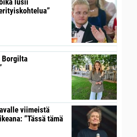
ika lusii
erityiskohtelua”
 Borgilta
”
valle viimeistä
aikeana: ”Tässä tämä