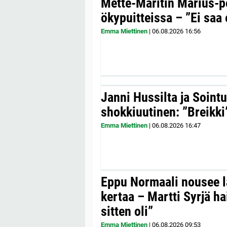
Mette-Maritin Marius-po
ökypuitteissa – ”Ei saa 
Emma Miettinen
|
06.08.2026
16:56
Janni Hussilta ja Sointu
shokkiuutinen: ”Breikki
Emma Miettinen
|
06.08.2026
16:47
Eppu Normaali nousee la
kertaa – Martti Syrjä h
sitten oli”
Emma Miettinen
|
06.08.2026
09:53