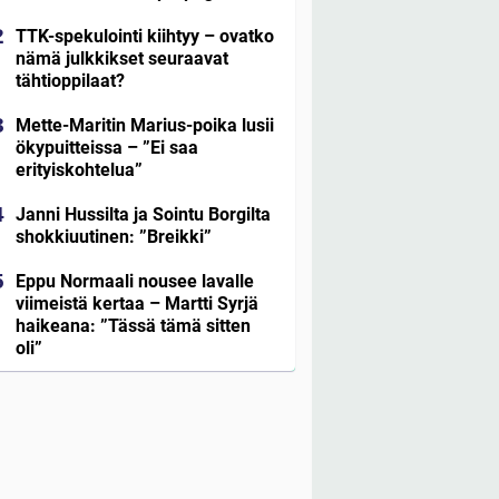
TTK-spekulointi kiihtyy – ovatko
nämä julkkikset seuraavat
tähtioppilaat?
Mette-Maritin Marius-poika lusii
ökypuitteissa – ”Ei saa
erityiskohtelua”
Janni Hussilta ja Sointu Borgilta
shokkiuutinen: ”Breikki”
Eppu Normaali nousee lavalle
viimeistä kertaa – Martti Syrjä
haikeana: ”Tässä tämä sitten
oli”