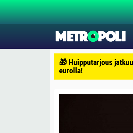
🎁 Huipputarjous jatkuu
eurolla!