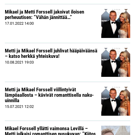
Mikael ja Metti Forssell jakoivat iloisen
perheuutisen: ”Vähän jännittää…”
17.01.2022
14:00
Metti ja Mikael Forssell juhlivat hääpäiväänsä
– katso herkkä yhteiskuva!
10.08.2021
19:03
Metti ja Mikael Forssell viillintyivät
lämpöaallosta – kävivät romanttisella naku-
uinnilla
15.07.2021
12:02
Mikael Forssell yllätti vaimonsa Levillä –
Metti julkaisi romanttisen pusukuvan: ”Kiitos