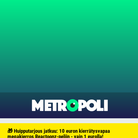
🎁 Huipputarjous jatkuu: 10 euron kierrätysvapaa
megakierros Reactoonz-peliin - vain 1 eurolla!