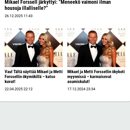
Mikael Forssell järkyttyi: ”Meneekö vaimoni ilman
housuja illalliselle?”
26.12.2025
11:43
Vau! Tältä näyttää Mikael ja Metti
Mikael ja Metti Forssellin ökykoti
Forssellin ökymökillä – katso
myynnissä – karmaisevat
kuvat!
asumiskulut!
22.04.2025
22:12
17.12.2024
23:34