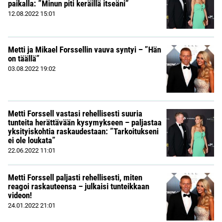
paikalla: ”Minun piti keräillä itseäni”
12.08.2022
15:01
Metti ja Mikael Forssellin vauva syntyi – ”Hän
on täällä”
03.08.2022
19:02
Metti Forssell vastasi rehellisesti suuria
tunteita herättävään kysymykseen – paljastaa
yksityiskohtia raskaudestaan: ”Tarkoitukseni
ei ole loukata”
22.06.2022
11:01
Metti Forssell paljasti rehellisesti, miten
reagoi raskauteensa – julkaisi tunteikkaan
videon!
24.01.2022
21:01