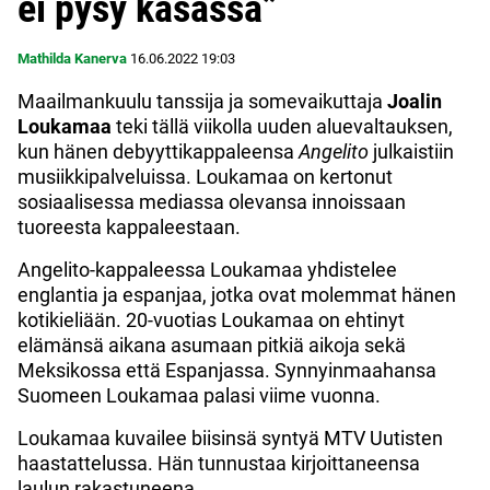
ei pysy kasassa”
Mathilda Kanerva
16.06.2022
19:03
Maailmankuulu tanssija ja somevaikuttaja
Joalin
Loukamaa
teki tällä viikolla uuden aluevaltauksen,
kun hänen debyyttikappaleensa
Angelito
julkaistiin
musiikkipalveluissa. Loukamaa on kertonut
sosiaalisessa mediassa olevansa innoissaan
tuoreesta kappaleestaan.
Angelito-kappaleessa Loukamaa yhdistelee
englantia ja espanjaa, jotka ovat molemmat hänen
kotikieliään. 20-vuotias Loukamaa on ehtinyt
elämänsä aikana asumaan pitkiä aikoja sekä
Meksikossa että Espanjassa. Synnyinmaahansa
Suomeen Loukamaa palasi viime vuonna.
Loukamaa kuvailee biisinsä syntyä MTV Uutisten
haastattelussa. Hän tunnustaa kirjoittaneensa
laulun rakastuneena.