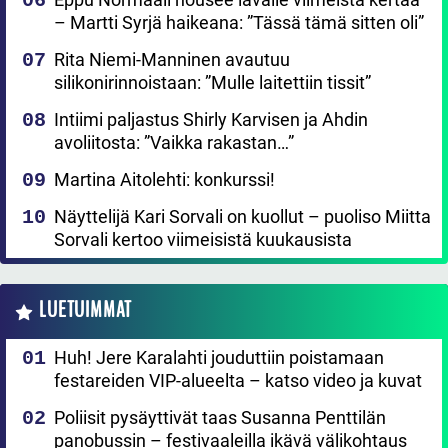
– Martti Syrjä haikeana: ”Tässä tämä sitten oli”
Rita Niemi-Manninen avautuu
silikonirinnoistaan: ”Mulle laitettiin tissit”
Intiimi paljastus Shirly Karvisen ja Ahdin
avoliitosta: ”Vaikka rakastan…”
Martina Aitolehti: konkurssi!
Näyttelijä Kari Sorvali on kuollut – puoliso Miitta
Sorvali kertoo viimeisistä kuukausista
LUETUIMMAT
Huh! Jere Karalahti jouduttiin poistamaan
festareiden VIP-alueelta – katso video ja kuvat
Poliisit pysäyttivät taas Susanna Penttilän
panobussin – festivaaleilla ikävä välikohtaus