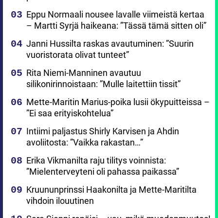
Eppu Normaali nousee lavalle viimeistä kertaa
– Martti Syrjä haikeana: ”Tässä tämä sitten oli”
Janni Hussilta raskas avautuminen: ”Suurin
vuoristorata olivat tunteet”
Rita Niemi-Manninen avautuu
silikonirinnoistaan: ”Mulle laitettiin tissit”
Mette-Maritin Marius-poika lusii ökypuitteissa –
”Ei saa erityiskohtelua”
Intiimi paljastus Shirly Karvisen ja Ahdin
avoliitosta: ”Vaikka rakastan…”
Erika Vikmanilta raju tilitys voinnista:
”Mielenterveyteni oli pahassa paikassa”
Kruununprinssi Haakonilta ja Mette-Maritilta
vihdoin ilouutinen