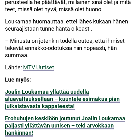
perusteella he päättävät, millainen sinä olet ja mitä
teet, missä olet hyvä, missä olet huono.
Loukamaa huomauttaa, ettei lähes kukaan hänen
seuraajistaan tunne häntä oikeasti.
– Minusta on jotenkin todella outoa, että ihmiset
tekevät ennakko-odotuksia niin nopeasti, hän
summaa.
Lähde:
MTV Uutiset
Lue myös:
Joalin Loukamaa yllättää uudella
aluevaltauksellaan – kuuntele esimakua pian
julkaistavasta kappaleesta!
Erohuhujen keskiöön joutunut Joalin Loukamaa
paljasti yllättävän uutisen – teki arvokkaan
hankinnan!