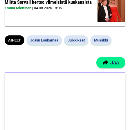
Miitta Sorvali kertoo viimeisistä kuukausista
Emma Miettinen
|
04.08.2026
18:36
AIHEET
Joalin Loukamaa
Julkkikset
Musiikki
Jaa
1€ = 10€ arvosta
ilmaiskierroksia ilman
kierrätystä!
Talleta 1€
Saat heti 50 ilmaiskierrosta Tuohi 1000 -