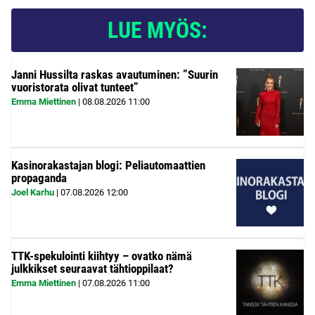
LUE MYÖS:
Janni Hussilta raskas avautuminen: ”Suurin
vuoristorata olivat tunteet”
Emma Miettinen
|
08.08.2026
11:00
Kasinorakastajan blogi: Peliautomaattien
propaganda
Joel Karhu
|
07.08.2026
12:00
TTK-spekulointi kiihtyy – ovatko nämä
julkkikset seuraavat tähtioppilaat?
Emma Miettinen
|
07.08.2026
11:00