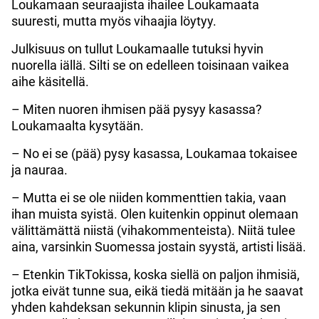
Loukamaan seuraajista ihailee Loukamaata
suuresti, mutta myös vihaajia löytyy.
Julkisuus on tullut Loukamaalle tutuksi hyvin
nuorella iällä. Silti se on edelleen toisinaan vaikea
aihe käsitellä.
– Miten nuoren ihmisen pää pysyy kasassa?
Loukamaalta kysytään.
– No ei se (pää) pysy kasassa, Loukamaa tokaisee
ja nauraa.
– Mutta ei se ole niiden kommenttien takia, vaan
ihan muista syistä. Olen kuitenkin oppinut olemaan
välittämättä niistä (vihakommenteista). Niitä tulee
aina, varsinkin Suomessa jostain syystä, artisti lisää.
– Etenkin TikTokissa, koska siellä on paljon ihmisiä,
jotka eivät tunne sua, eikä tiedä mitään ja he saavat
yhden kahdeksan sekunnin klipin sinusta, ja sen