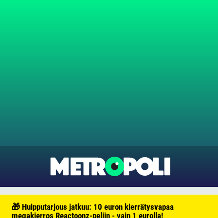
🎁 Huipputarjous jatkuu: 10 euron kierrätysvapaa
megakierros Reactoonz-peliin - vain 1 eurolla!