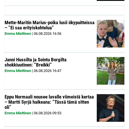
Mette-Maritin Marius-poika lusii ökypuitteissa
– ”Ei saa erityiskohtelua”
Emma Miettinen
|
06.08.2026
16:56
Janni Hussilta ja Sointu Borgilta
shokkiuutinen: ”Breikki”
Emma Miettinen
|
06.08.2026
16:47
Eppu Normaali nousee lavalle viimeistä kertaa
– Martti Syrjä haikeana: ”Tässä tämä sitten
oli”
Emma Miettinen
|
06.08.2026
09:53