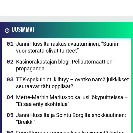
UUSIMMAT
Janni Hussilta raskas avautuminen: ”Suurin
vuoristorata olivat tunteet”
Kasinorakastajan blogi: Peliautomaattien
propaganda
TTK-spekulointi kiihtyy – ovatko nämä julkkikset
seuraavat tähtioppilaat?
Mette-Maritin Marius-poika lusii ökypuitteissa –
”Ei saa erityiskohtelua”
Janni Hussilta ja Sointu Borgilta shokkiuutinen:
”Breikki”
Eppu Normaali nousee lavalle viimeistä kertaa