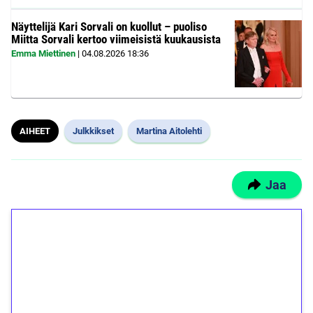
Näyttelijä Kari Sorvali on kuollut – puoliso
Miitta Sorvali kertoo viimeisistä kuukausista
Emma Miettinen
|
04.08.2026
18:36
AIHEET
Julkkikset
Martina Aitolehti
Jaa
1€ = 10€ arvosta
ilmaiskierroksia ilman
kierrätystä!
Talleta 1€