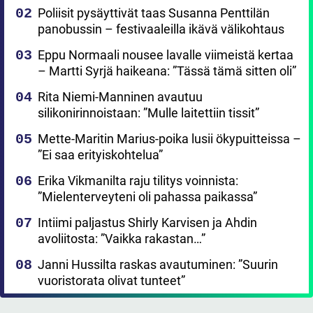
Poliisit pysäyttivät taas Susanna Penttilän
panobussin – festivaaleilla ikävä välikohtaus
Eppu Normaali nousee lavalle viimeistä kertaa
– Martti Syrjä haikeana: ”Tässä tämä sitten oli”
Rita Niemi-Manninen avautuu
silikonirinnoistaan: ”Mulle laitettiin tissit”
Mette-Maritin Marius-poika lusii ökypuitteissa –
”Ei saa erityiskohtelua”
Erika Vikmanilta raju tilitys voinnista:
”Mielenterveyteni oli pahassa paikassa”
Intiimi paljastus Shirly Karvisen ja Ahdin
avoliitosta: ”Vaikka rakastan…”
Janni Hussilta raskas avautuminen: ”Suurin
vuoristorata olivat tunteet”