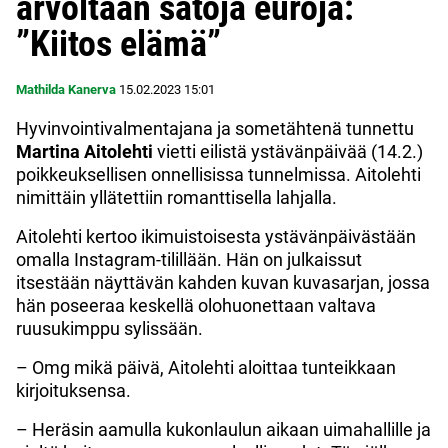
arvoltaan satoja euroja:
”Kiitos elämä”
Mathilda Kanerva
15.02.2023
15:01
Hyvinvointivalmentajana ja sometähtenä tunnettu
Martina
Aitolehti
vietti eilistä ystävänpäivää (14.2.)
poikkeuksellisen onnellisissa tunnelmissa. Aitolehti
nimittäin yllätettiin romanttisella lahjalla.
Aitolehti kertoo ikimuistoisesta ystävänpäivästään
omalla Instagram-tilillään. Hän on julkaissut
itsestään näyttävän kahden kuvan kuvasarjan, jossa
hän poseeraa keskellä olohuonettaan valtava
ruusukimppu sylissään.
– Omg mikä päivä, Aitolehti aloittaa tunteikkaan
kirjoituksensa.
– Heräsin aamulla kukonlaulun aikaan uimahallille ja