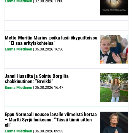
Emma Miettinen
|
07.08.2026
11:00
Mette-Maritin Marius-poika lusii ökypuitteissa
– ”Ei saa erityiskohtelua”
Emma Miettinen
|
06.08.2026
16:56
Janni Hussilta ja Sointu Borgilta
shokkiuutinen: ”Breikki”
Emma Miettinen
|
06.08.2026
16:47
Eppu Normaali nousee lavalle viimeistä kertaa
– Martti Syrjä haikeana: ”Tässä tämä sitten
oli”
Emma Miettinen
|
06.08.2026
09:53