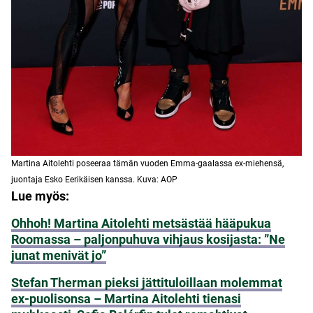
Martina Aitolehti poseeraa tämän vuoden Emma-gaalassa ex-miehensä,
juontaja Esko Eerikäisen kanssa. Kuva: AOP
Lue myös:
Ohhoh! Martina Aitolehti metsästää hääpukua
Roomassa – paljonpuhuva vihjaus kosijasta: ”Ne
junat menivät jo”
Stefan Therman pieksi jättituloillaan molemmat
ex-puolisonsa – Martina Aitolehti tienasi