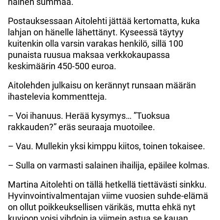
nainen summaa.
Postauksessaan Aitolehti jättää kertomatta, kuka
lahjan on hänelle lähettänyt. Kyseessä täytyy
kuitenkin olla varsin varakas henkilö, sillä 100
punaista ruusua maksaa verkkokaupassa
keskimäärin 450-500 euroa.
Aitolehden julkaisu on kerännyt runsaan määrän
ihastelevia kommentteja.
– Voi ihanuus. Herää kysymys… ”Tuoksua
rakkauden?” eräs seuraaja muotoilee.
– Vau. Mullekin yksi kimppu kiitos, toinen tokaisee.
– Sulla on varmasti salainen ihailija, epäilee kolmas.
Martina Aitolehti on tällä hetkellä tiettävästi sinkku.
Hyvinvointivalmentajan viime vuosien suhde-elämä
on ollut poikkeuksellisen värikäs, mutta ehkä nyt
kuvioon voisi vihdoin ja viimein astua se kauan