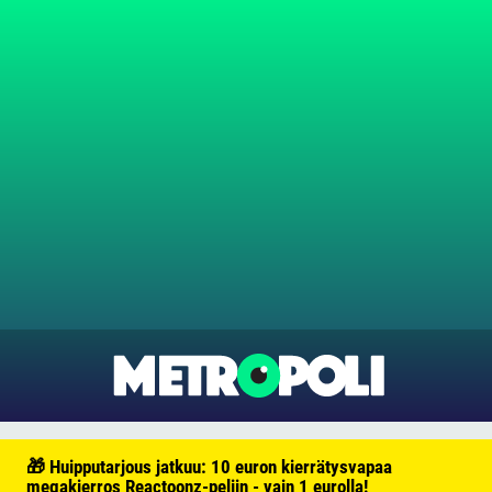
🎁 Huipputarjous jatkuu: 10 euron kierrätysvapaa
megakierros Reactoonz-peliin - vain 1 eurolla!