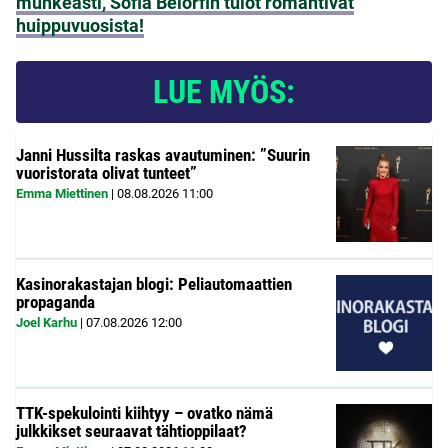
muhkeasti, Sofia Belórfin tulot romahtivat
huippuvuosista!
LUE MYÖS:
Janni Hussilta raskas avautuminen: ”Suurin
vuoristorata olivat tunteet”
Emma Miettinen
|
08.08.2026
11:00
Kasinorakastajan blogi: Peliautomaattien
propaganda
Joel Karhu
|
07.08.2026
12:00
TTK-spekulointi kiihtyy – ovatko nämä
julkkikset seuraavat tähtioppilaat?