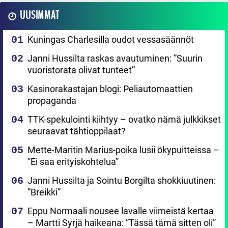
UUSIMMAT
Kuningas Charlesilla oudot vessasäännöt
Janni Hussilta raskas avautuminen: ”Suurin
vuoristorata olivat tunteet”
Kasinorakastajan blogi: Peliautomaattien
propaganda
TTK-spekulointi kiihtyy – ovatko nämä julkkikset
seuraavat tähtioppilaat?
Mette-Maritin Marius-poika lusii ökypuitteissa –
”Ei saa erityiskohtelua”
Janni Hussilta ja Sointu Borgilta shokkiuutinen:
”Breikki”
Eppu Normaali nousee lavalle viimeistä kertaa
– Martti Syrjä haikeana: ”Tässä tämä sitten oli”