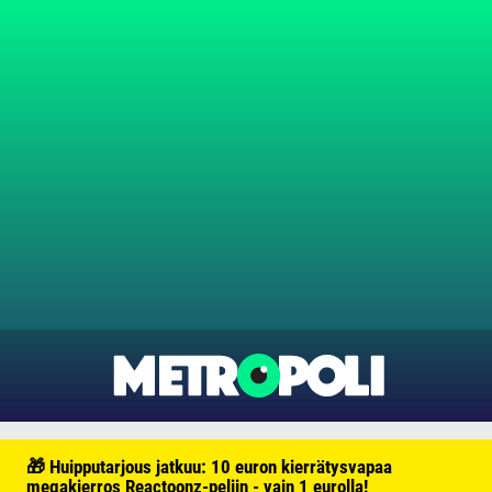
🎁 Huipputarjous jatkuu: 10 euron kierrätysvapaa
megakierros Reactoonz-peliin - vain 1 eurolla!