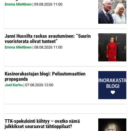
Emma Miettinen
|
09.08.2026
11:00
Janni Hussilta raskas avautuminen: ”Suurin
vuoristorata olivat tunteet”
Emma Miettinen
|
08.08.2026
11:00
Kasinorakastajan blogi: Peliautomaattien
propaganda
Joel Karhu
|
07.08.2026
12:00
TTK-spekulointi kiihtyy – ovatko nämä
julkkikset seuraavat tähtioppilaat?