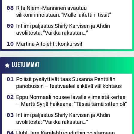
Rita Niemi-Manninen avautuu
silikonirinnoistaan: ”Mulle laitettiin tissit”
Intiimi paljastus Shirly Karvisen ja Ahdin
avoliitosta: ”Vaikka rakastan…”
Martina Aitolehti: konkurssi!
LUETUIMMAT
Poliisit pysäyttivät taas Susanna Penttilän
panobussin – festivaaleilla ikävä välikohtaus
Eppu Normaali nousee lavalle viimeistä kertaa
– Martti Syrjä haikeana: ”Tässä tämä sitten oli”
Intiimi paljastus Shirly Karvisen ja Ahdin
avoliitosta: ”Vaikka rakastan…”
Huh! Jere Karalahti jouduttiin poistamaan