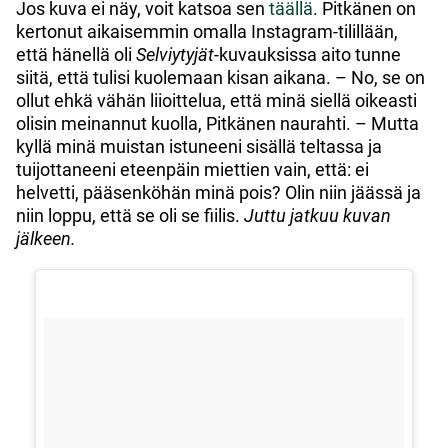
Jos kuva ei näy, voit katsoa sen
täällä
. Pitkänen on
kertonut aikaisemmin omalla Instagram-tilillään,
että hänellä oli
Selviytyjät
-kuvauksissa aito tunne
siitä, että tulisi kuolemaan kisan aikana. – No, se on
ollut ehkä vähän liioittelua, että minä siellä oikeasti
olisin meinannut kuolla, Pitkänen naurahti. – Mutta
kyllä minä muistan istuneeni sisällä teltassa ja
tuijottaneeni eteenpäin miettien vain, että: ei
helvetti, pääsenköhän minä pois? Olin niin jäässä ja
niin loppu, että se oli se fiilis.
Juttu jatkuu kuvan
jälkeen.