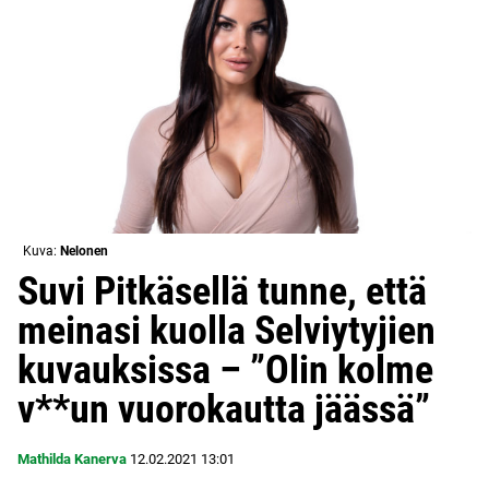
Kuva:
Nelonen
Suvi Pitkäsellä tunne, että
meinasi kuolla Selviytyjien
kuvauksissa – ”Olin kolme
v**un vuorokautta jäässä”
Mathilda Kanerva
12.02.2021
13:01