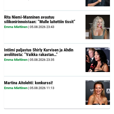
Rita Niemi-Manninen avautuu
silikonirinnoistaan: ”Mulle laitettiin tissit”
Emma Miettinen
|
05.08.2026
23:43
Intiimi paljastus Shirly Karvisen ja Ahdin
avoliitosta: ”Vaikka rakastan…”
Emma Miettinen
|
05.08.2026
23:35
Martina Aitolehti: konkurssi!
Emma Miettinen
|
05.08.2026
11:13