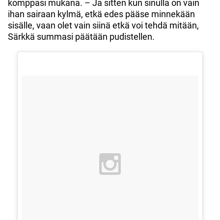
komppasi mukana. – Ja sitten kun sinulla on vain
ihan sairaan kylmä, etkä edes pääse minnekään
sisälle, vaan olet vain siinä etkä voi tehdä mitään,
Särkkä summasi päätään pudistellen.