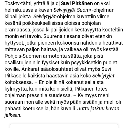
Tosi-tv-tähti, yrittäjä ja dj
Suvi Pitkänen
on yksi
helmikuussa alkavan
Selviytyjät Suomi
-ohjelman
kilpailijoista.
Selviytyjät
-ohjelma kuvattiin viime
kesänä poikkeuksellisissa oloissa pohjolan
erämaassa, jossa kilpailijoiden kestävyyttä koeteltiin
monin eri tavoin. Suurena riesana olivat etenkin
hyttyset, jotka pieneen kokoonsa nähden aiheuttivat
mittavan paljon haittaa, ja vaikeaa oli myös kestää
Pohjois-Suomen armotonta säätä, joka pisti
osallistujien niin fyysiset kuin psyykkisetkin puolet
koville. Ankarat sääolosuhteet olivat myös Suvi
Pitkäselle kaikista haastavin asia koko
Selviytyjät
-
koitoksessa. – En ole ikinä kokenut sellaista
kylmyyttä, kun mitä koin siellä, Pitkänen totesi
ohjelman pressitilaisuudessa. – Kylmyys meni
suoraan ihon alle sekä myös pään sisään ja mieli oli
pahasti koetuksella, hän kuvaili.
Juttu jatkuu kuvan
jälkeen.