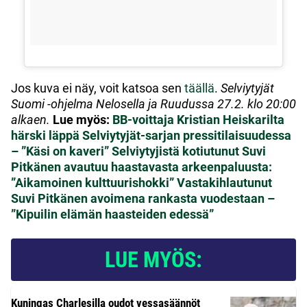
Jos kuva ei näy, voit katsoa sen
täällä
.
Selviytyjät
Suomi -ohjelma Nelosella ja Ruudussa 27.2. klo 20:00
alkaen.
Lue myös:
BB-voittaja Kristian Heiskarilta
härski läppä Selviytyjät-sarjan pressitilaisuudessa
– ”Käsi on kaveri”
Selviytyjistä kotiutunut Suvi
Pitkänen avautuu haastavasta arkeenpaluusta:
”Aikamoinen kulttuurishokki”
Vastakihlautunut
Suvi Pitkänen avoimena rankasta vuodestaan –
”Kipuilin elämän haasteiden edessä”
LUE MYÖS:
Kuningas Charlesilla oudot vessasäännöt