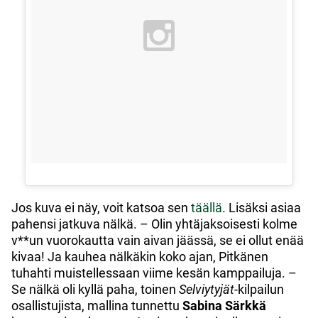
Jos kuva ei näy, voit katsoa sen
täällä
. Lisäksi asiaa
pahensi jatkuva nälkä. – Olin yhtäjaksoisesti kolme
v**un vuorokautta vain aivan jäässä, se ei ollut enää
kivaa! Ja kauhea nälkäkin koko ajan, Pitkänen
tuhahti muistellessaan viime kesän kamppailuja. –
Se nälkä oli kyllä paha, toinen
Selviytyjät
-kilpailun
osallistujista, mallina tunnettu
Sabina Särkkä