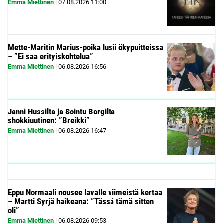
Emma Miettinen
|
07.08.2026
11:00
Mette-Maritin Marius-poika lusii ökypuitteissa
– ”Ei saa erityiskohtelua”
Emma Miettinen
|
06.08.2026
16:56
Janni Hussilta ja Sointu Borgilta
shokkiuutinen: ”Breikki”
Emma Miettinen
|
06.08.2026
16:47
Eppu Normaali nousee lavalle viimeistä kertaa
– Martti Syrjä haikeana: ”Tässä tämä sitten
oli”
Emma Miettinen
|
06.08.2026
09:53