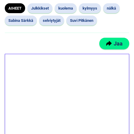
AIHEET
Julkkikset
kuolema
kylmyys
nälkä
Sabina Särkkä
selviytyjät
Suvi Pitkänen
Jaa
1€ = 10€ arvosta
ilmaiskierroksia ilman
kierrätystä!
Talleta 1€
Saat heti 50 ilmaiskierrosta Tuohi 1000 -
peliin (arvo 0,20€ per kierros)!
Ei kierrätysvaatimusta!