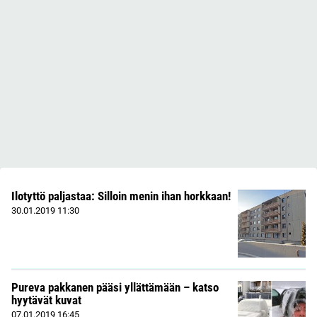
Ilotyttö paljastaa: Silloin menin ihan horkkaan!
30.01.2019
11:30
Pureva pakkanen pääsi yllättämään – katso
hyytävät kuvat
07.01.2019
16:45