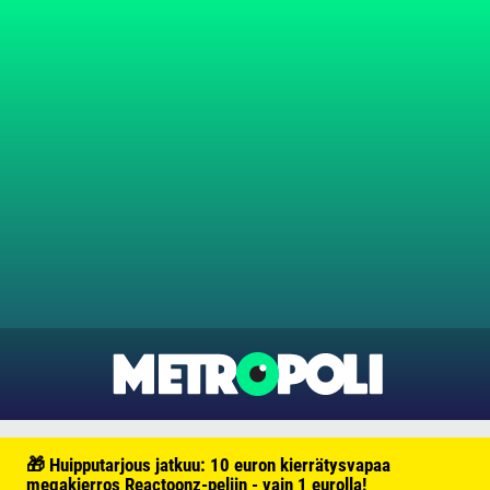
🎁 Huipputarjous jatkuu: 10 euron kierrätysvapaa
megakierros Reactoonz-peliin - vain 1 eurolla!