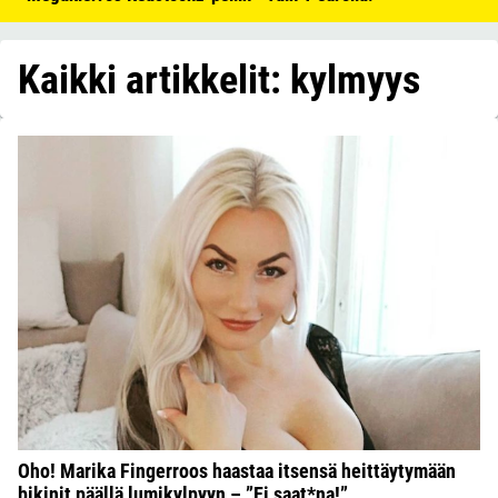
Kaikki artikkelit: kylmyys
Oho! Marika Fingerroos haastaa itsensä heittäytymään
bikinit päällä lumikylpyyn – ”Ei saat*na!”