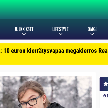
JULKKIKSET
LIFESTYLE
OMG!
: 10 euron kierrätysvapaa megakierros Reac