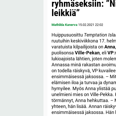
ryhmäseksiin: ”N
leikkiä”
Mathilda Kanerva
15.02.2021
22:02
Huippusuosittu
Temptation Isl
ruutuihin keskiviikkona 17. he
varatuista kilpailijoista on
Anna
puolisonsa
Ville-Pekan
, eli
VP
:
lukioajoista lähtien, joten mole
Annassa minä rakastan avoimuut
on todella räiskyvä, VP kuvail
ensimmäisessä jaksossa. – Mite
elämisen iloa ja turvaa ja dynam
hymyilee. Myös Anna ylistää pu
unelmieni mies on Ville-Pekka. 
törmännyt, Anna hehkuttaa. – 
yhteen, hän lisää. Annan räisky
ensimmäisessä jaksossa. Hän 