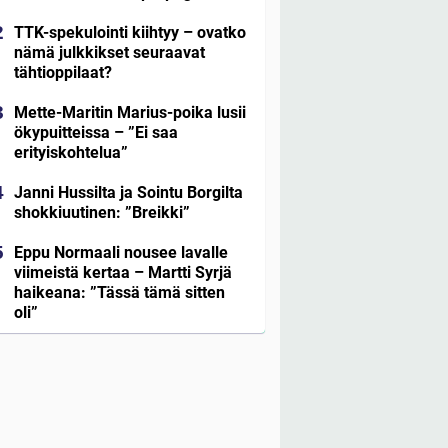
TTK-spekulointi kiihtyy – ovatko
nämä julkkikset seuraavat
tähtioppilaat?
Mette-Maritin Marius-poika lusii
ökypuitteissa – ”Ei saa
erityiskohtelua”
Janni Hussilta ja Sointu Borgilta
shokkiuutinen: ”Breikki”
Eppu Normaali nousee lavalle
viimeistä kertaa – Martti Syrjä
haikeana: ”Tässä tämä sitten
oli”