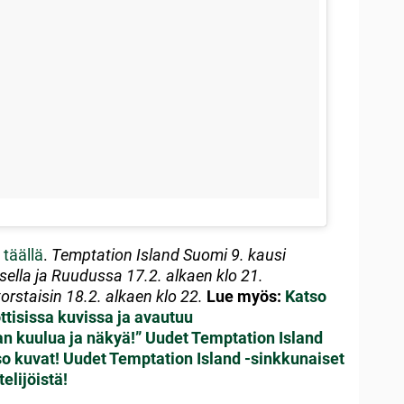
n
täällä
.
Temptation Island Suomi 9. kausi
osella ja Ruudussa 17.2. alkaen klo 21.
rstaisin 18.2. alkaen klo 22.
Lue myös:
Katso
tisissa kuvissa ja avautuu
n kuulua ja näkyä!”
Uudet Temptation Island
so kuvat!
Uudet Temptation Island -sinkkunaiset
elijöistä!