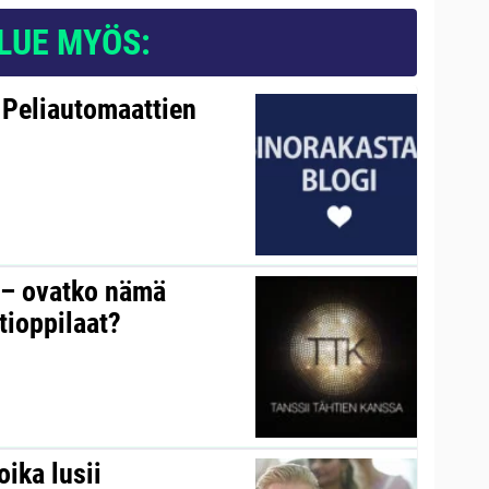
LUE MYÖS:
 Peliautomaattien
y – ovatko nämä
tioppilaat?
ika lusii