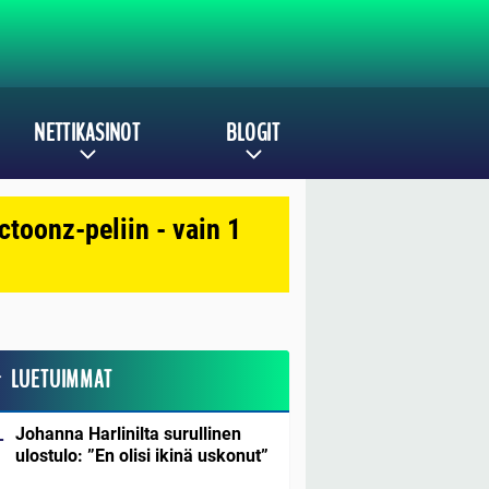
NETTIKASINOT
BLOGIT
toonz-peliin - vain 1
LUETUIMMAT
Johanna Harlinilta surullinen
ulostulo: ”En olisi ikinä uskonut”