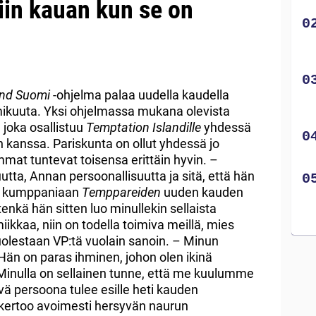
iin kauan kun se on
and Suomi
-ohjelma palaa uudella kaudella
lmikuuta. Yksi ohjelmassa mukana olevista
, joka osallistuu
Temptation Islandille
yhdessä
n kanssa. Pariskunta on ollut yhdessä jo
mmat tuntevat toisensa erittäin hyvin. –
ta, Annan persoonallisuutta ja sitä, että hän
ee kumppaniaan
Temppareiden
uuden kauden
nkä hän sitten luo minullekin sellaista
iikkaa, niin on todella toimiva meillä, mies
olestaan VP:tä vuolain sanoin. – Minun
Hän on paras ihminen, johon olen ikinä
Minulla on sellainen tunne, että me kuulumme
vä persoona tulee esille heti kauden
kertoo avoimesti hersyvän naurun