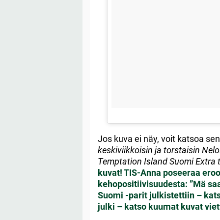
Jos kuva ei näy, voit katsoa se
keskiviikkoisin ja torstaisin Nel
Temptation Island Suomi Extra to
kuvat! TIS-Anna poseeraa eroot
kehopositiivisuudesta: ”Mä saa
Suomi -parit julkistettiin – kat
julki – katso kuumat kuvat viett