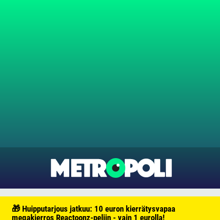
🎁 Huipputarjous jatkuu: 10 euron kierrätysvapaa
megakierros Reactoonz-peliin - vain 1 eurolla!